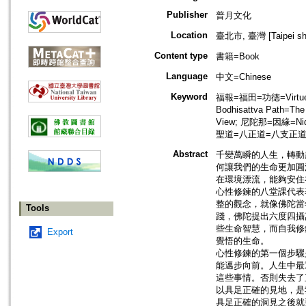
Publisher
普月文化
Location
臺北市, 臺灣 [Taipei shi
Content type
書籍=Book
Language
中文=Chinese
Keyword
福報=福田=功德=Virtue=M
Bodhisattva Path=Th
View; 尼陀那=因緣=Nida
聖道=八正道=八支正道=八聖道分=
Abstract
千變萬瞬的人生，轉動
何讓我們的生命更加圓
在環境漂流，能夠安住
心性修鍊的八堂課代表
整的觀念，就像佛陀當
Tools
踐，佛陀提出六度四攝
些生命智慧，而自我修
Export
覺悟的生命。
心性修鍊的第一個步驟
能邁步向前。人生中最
這些事情。否則失去了
以具足正確的見地，是
具足正確的洞見之後就