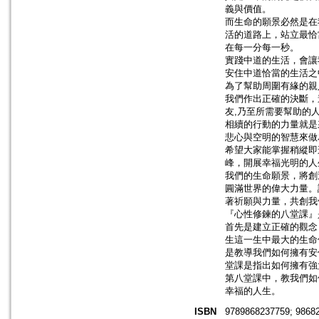
義與價值。
而生命的願景必然是在
活的道路上，站立最恰
在每一分每一秒。
實踐中道的生活，會讓
安住中道恰當的生活之
為了幫助周圍有緣的親
我們作出正確的決斷，
友,乃至所需要幫助的
相續的行動的力量就是
悲心與空明的智慧來做
希望大家能掌握稍縱即
峰，開展幸福光明的人
我們的生命願景，將創
圓滿世界的偉大力量。
著祈願與力量，共創我
『心性修鍊的八堂課』
首先是建立正確的觀念
生這一生中最大的生命
是教導我們如何擁有安
堂課是指出如何擁有強
第八堂課中，教我們如
幸福的人生。
ISBN
9789868237759; 9868