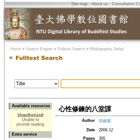
Site map
．
About us
．
Consultative C
．
Home
>
Search Engine
>
Fulltext Search
>
Bibliography Detail
Available resources
心性修鍊的八堂課
Unauthorized
Unable to
Author
洪啟嵩
provide reading
Date
2006.12
Extra service
Pages
305