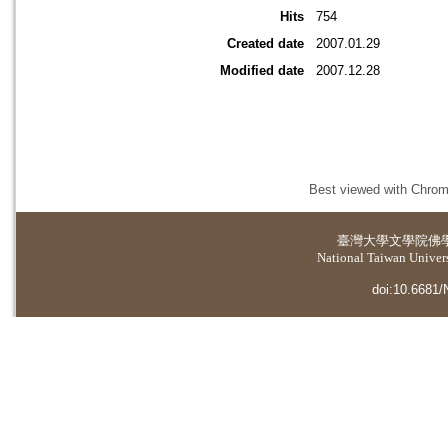
Hits
754
Created date
2007.01.29
Modified date
2007.12.28
Best viewed with Chrome
臺灣大學
文學院佛
National Taiwan Universi
doi:10.6681