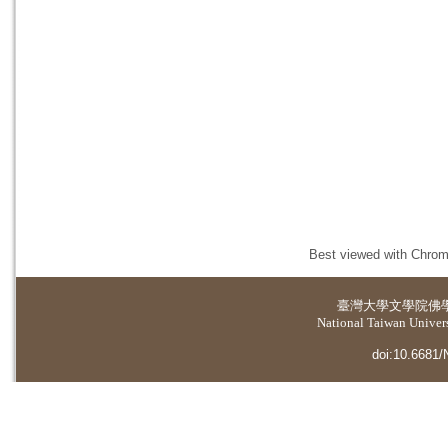
Best viewed with Chrome
臺灣大學
文學院佛
National Taiwan Universi
doi:10.6681