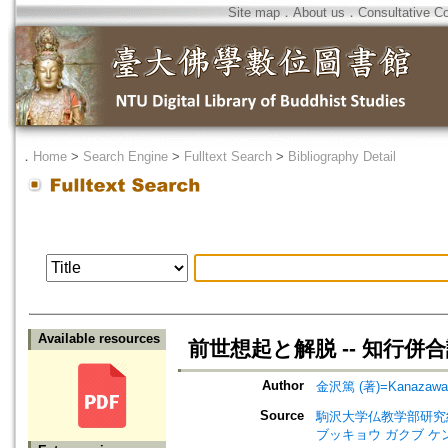
Site map
．
About us
．
Consultative C
．
Home
>
Search Engine
>
Fulltext Search
>
Bibliography Detail
Available resources
前世想起と解脱 -- 知行併
Author
金沢篤 (著)=Kanazawa, A
Source
駒沢大学仏教学部研究紀要=Jour
ブッキョウ ガクブ ケ