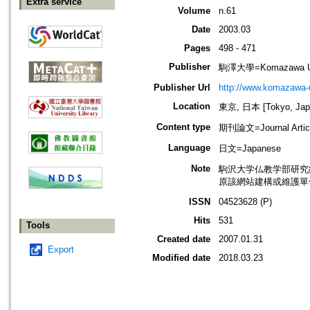
Extra service
Volume
n.61
Date
2003.03
Pages
498 - 471
Publisher
駒澤大學=Komazawa Uni
Publisher Url
http://www.komazawa-u
Location
東京, 日本 [Tokyo, Jap
Content type
期刊論文=Journal Artic
Language
日文=Japanese
Note
駒沢大学仏教学部研究紀
原該網站建構或維護單
ISSN
04523628 (P)
Hits
531
Tools
Created date
2007.01.31
Export
Modified date
2018.03.23