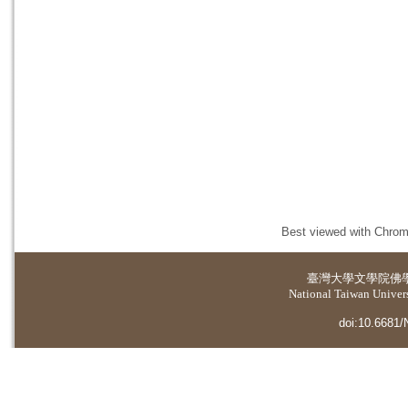
Best viewed with Chrome
臺灣大學
文學院佛
National Taiwan Universi
doi:10.6681