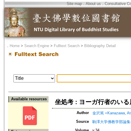
Site map
．
About us
．
Consultative C
．
Home
>
Search Engine
>
Fulltext Search
>
Bibliography Detail
Available resources
坐処考 : ヨーガ行者のいる
Author
金沢篤 =Kanazawa, At
Source
駒澤大学佛教学部論集=Jou
Volume
v.34