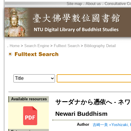
Site map
．
About us
．
Consultative C
．
Home
>
Search Engine
>
Fulltext Search
>
Bibliography Detail
Available resources
サーダナから憑依へ - ネワール仏
Newari Buddhism
Author
吉崎一美 =Yoshizaki, 