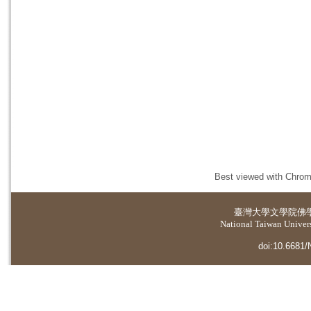
Best viewed with Chrome
臺灣大學
文學院佛
National Taiwan Universi
doi:10.6681