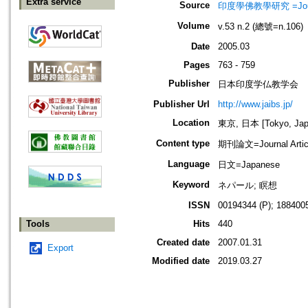
Extra service
Source
印度學佛教學研究 =Journal 
Volume
v.53 n.2 (總號=n.106)
Date
2005.03
Pages
763 - 759
Publisher
日本印度学仏教学会
Publisher Url
http://www.jaibs.jp/
Location
東京, 日本 [Tokyo, Jap
Content type
期刊論文=Journal Artic
Language
日文=Japanese
Keyword
ネパール; 瞑想
ISSN
00194344 (P); 1884005
Tools
Hits
440
Created date
2007.01.31
Export
Modified date
2019.03.27