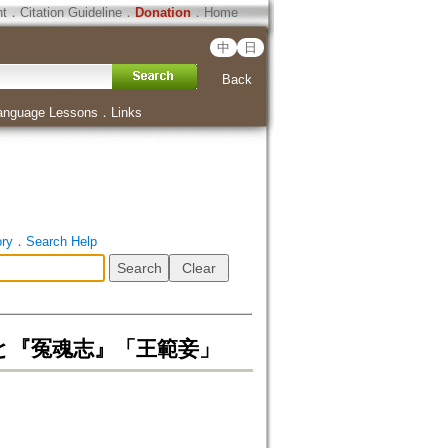
ht
．
Citation Guideline
．
Donation
．
Home
中
日
Back
anguage Lessons
．
Links
ory
．
Search Help
と『冤魂志』「王範妾」