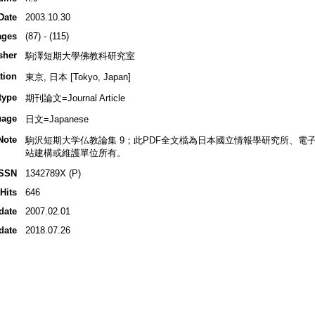
Date
2003.10.30
ages
(87) - (115)
sher
駒澤短期大學佛教科研究室
tion
東京, 日本 [Tokyo, Japan]
type
期刊論文=Journal Article
uage
日文=Japanese
Note
駒沢短期大学仏教論集 9；此PDF全文檔為日本國立情報學研究所、電子圖
站建構或維護單位所有。
ISSN
1342789X (P)
Hits
646
date
2007.02.01
date
2018.07.26