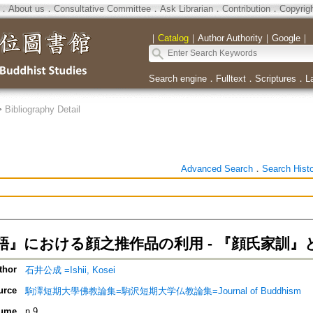
．
About us
．
Consultative Committee
．
Ask Librarian
．
Contribution
．
Copyrig
｜
Catalog
｜
Author Authority
｜
Google
｜
Search engine
．
Fulltext
．
Scriptures
．
L
>
Bibliography Detail
Advanced Search
．
Search Hist
語』における顔之推作品の利用 - 『顔氏家訓』
thor
石井公成 =Ishii, Kosei
urce
駒澤短期大學佛教論集=駒沢短期大学仏教論集=Journal of Buddhism
ume
n.9