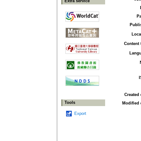
Extra service
P
Publi
Loca
Content 
Lang
Created 
Tools
Modified 
Export