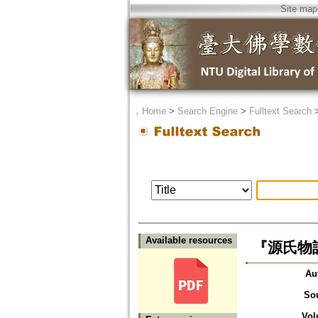
Site map
．
Home
>
Search Engine
>
Fulltext Search
Available resources
『源氏物
Au
So
Vol