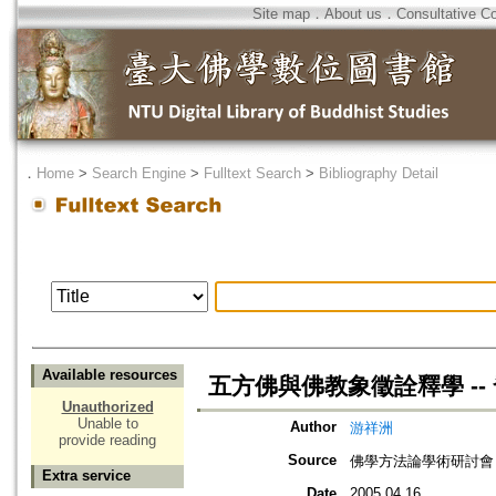
Site map
．
About us
．
Consultative C
．
Home
>
Search Engine
>
Fulltext Search
>
Bibliography Detail
Available resources
五方佛與佛教象徵詮釋學 -
Unauthorized
Unable to
Author
游祥洲
provide reading
Source
佛學方法論學術研討會
Extra service
Date
2005.04.16