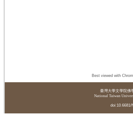
Best viewed with Chrome
臺灣大學
文學院佛
National Taiwan Universi
doi:10.6681