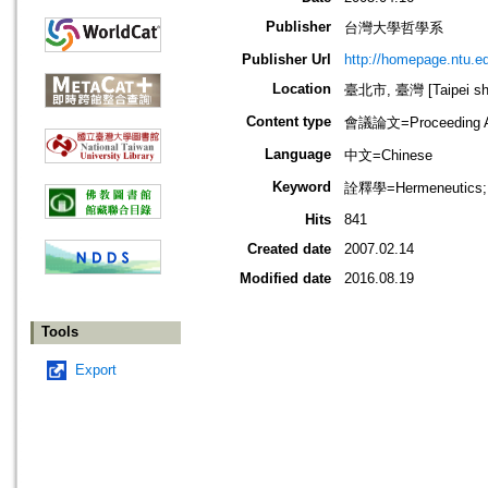
Publisher
台灣大學哲學系
Publisher Url
http://homepage.ntu.ed
Location
臺北市, 臺灣 [Taipei shi
Content type
會議論文=Proceeding Ar
Language
中文=Chinese
Keyword
詮釋學=Hermeneutic
Hits
841
Created date
2007.02.14
Modified date
2016.08.19
Tools
Export