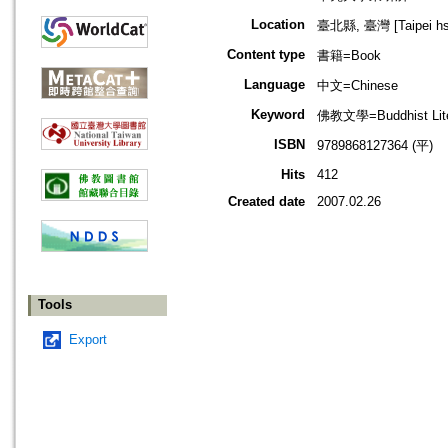
Location
臺北縣, 臺灣 [Taipei hsi
Content type
書籍=Book
Language
中文=Chinese
Keyword
佛教文學=Buddhist Lite
ISBN
9789868127364 (平)
Hits
412
Created date
2007.02.26
Tools
Export