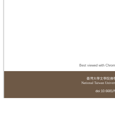
Best viewed with Chrome
臺灣大學
文學院佛
National Taiwan Universi
doi:10.6681