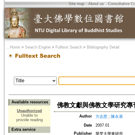
Site map
．
About us
．
Consultative C
．
Home
>
Search Engine
>
Fulltext Search
>
Bibliography Detail
Available resources
佛教文獻與佛教文學研究專
Unauthorized
Unable to
Author
方志恩
;
陳永潔
provide reading
Date
2007.01
Extra service
Publisher
華梵大學東研所