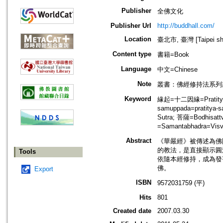
Publisher
全佛文化
Publisher Url
http://buddhall.com/
Location
臺北市, 臺灣 [Taipei shi
Content type
書籍=Book
Language
中文=Chinese
Note
叢書：佛經修持法系列
Keyword
緣起=十二因緣=Pratityasa
samuppada=pratity
Sutra; 菩薩=Bodhisat
=Samantabhadra=Vi
Abstract
《華嚴經》被傳述為佛
的教法，是直接顯示圓
Tools
依隨本經修持，成為發
佛。
Export
ISBN
9572031759 (平)
Hits
801
Created date
2007.03.30