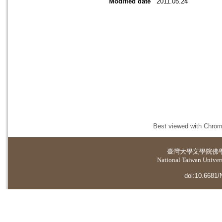
Modified date
2011.05.24
Best viewed with Chrome
臺灣大學
文學院佛
National Taiwan Universi
doi:10.6681