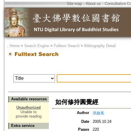
Site map
．
About us
．
Consultative C
．
Home
>
Search Engine
>
Fulltext Search
>
Bibliography Detail
Available resources
如何修持圓覺經
Unauthorized
Unable to
Author
洪啟嵩
provide reading
Date
2005.10.24
Extra service
Pages
220