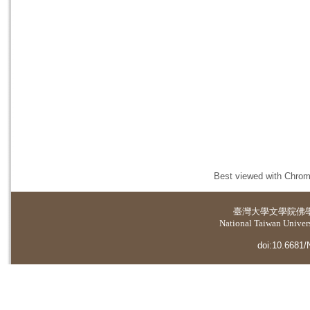
Best viewed with Chrome
臺灣大學
文學院佛
National Taiwan Universi
doi:10.6681