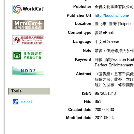
Publisher
全佛文化事業有限公司=Buddhal
Publisher Url
http://buddhall.com/
Location
臺北市, 臺灣 [Taipei shi
Content type
書籍=Book
Language
中文=Chinese
Note
叢書：佛經修持法系列
Keyword
歸依; 禪宗=Zazen Buddh
Perfect Enlightenm
Abstract
《圓覺經》是百千萬億
歸依之處。此外，本經
經》的世界，修學圓覺
Tools
ISBN
9572031848
Export
Hits
851
Created date
2007.03.30
Modified date
2011.05.24