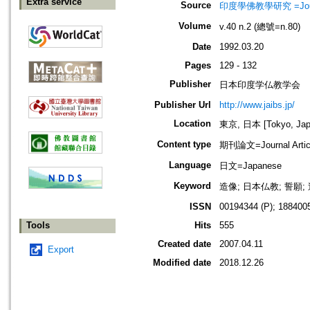
Extra service
Source
印度學佛教學研究 =Journal 
Volume
v.40 n.2 (總號=n.80)
Date
1992.03.20
Pages
129 - 132
Publisher
日本印度学仏教学会
Publisher Url
http://www.jaibs.jp/
Location
東京, 日本 [Tokyo, Jap
Content type
期刊論文=Journal Artic
Language
日文=Japanese
Keyword
造像; 日本仏教; 誓願; 
ISSN
00194344 (P); 1884005
Tools
Hits
555
Created date
2007.04.11
Export
Modified date
2018.12.26