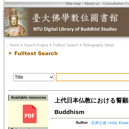
Site map
．
About us
．
Consultative C
．
Home
>
Search Engine
>
Fulltext Search
>
Bibliography Detail
Available resources
上代日本仏教における誓願について
Buddhism
Author
石井公成 =Ishii, Kosei