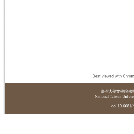
Best viewed with Chrome
臺灣大學
文學院佛
National Taiwan Universi
doi:10.6681