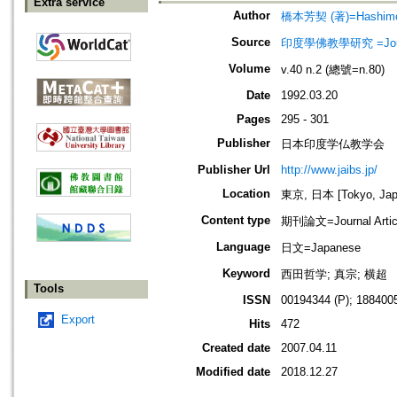
Extra service
Author
橋本芳契 (著)=Hashimoto
Source
印度學佛教學研究 =Journal 
Volume
v.40 n.2 (總號=n.80)
Date
1992.03.20
Pages
295 - 301
Publisher
日本印度学仏教学会
Publisher Url
http://www.jaibs.jp/
Location
東京, 日本 [Tokyo, Jap
Content type
期刊論文=Journal Artic
Language
日文=Japanese
Keyword
西田哲学; 真宗; 横超
Tools
ISSN
00194344 (P); 1884005
Export
Hits
472
Created date
2007.04.11
Modified date
2018.12.27