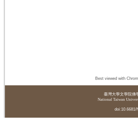
Best viewed with Chrome
臺灣大學
文學院佛
National Taiwan Universi
doi:10.6681