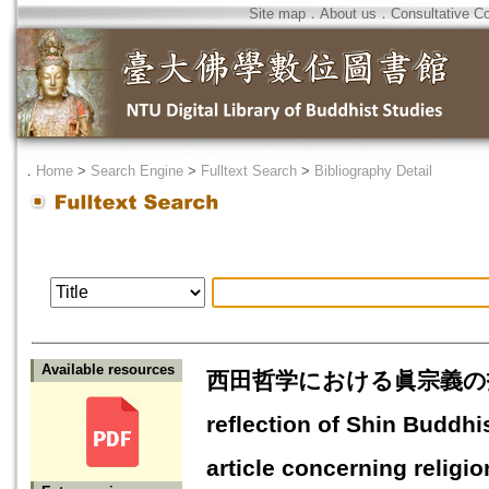
Site map
．
About us
．
Consultative C
．
Home
>
Search Engine
>
Fulltext Search
>
Bibliography Detail
Available resources
西田哲学における眞宗義の投映 
reflection of Shin Buddhis
article concerning religio