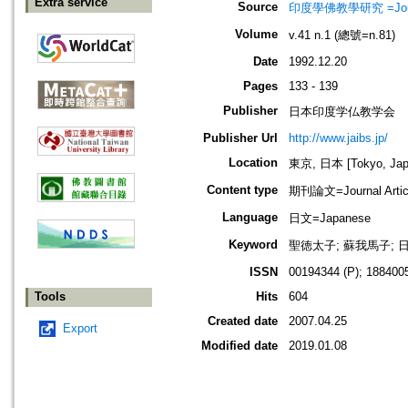
Extra service
Source
印度學佛教學研究 =Journal 
Volume
v.41 n.1 (總號=n.81)
Date
1992.12.20
Pages
133 - 139
Publisher
日本印度学仏教学会
Publisher Url
http://www.jaibs.jp/
Location
東京, 日本 [Tokyo, Jap
Content type
期刊論文=Journal Artic
Language
日文=Japanese
Keyword
聖徳太子; 蘇我馬子; 日
ISSN
00194344 (P); 1884005
Tools
Hits
604
Created date
2007.04.25
Export
Modified date
2019.01.08