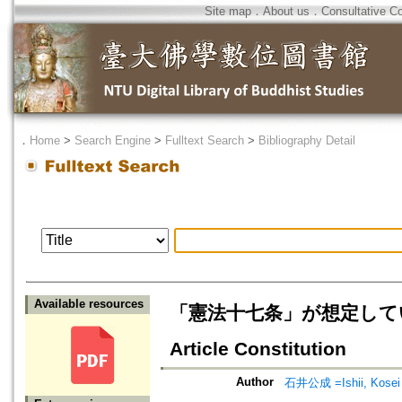
Site map
．
About us
．
Consultative C
．
Home
>
Search Engine
>
Fulltext Search
>
Bibliography Detail
Available resources
「憲法十七条」が想定している争乱=Co
Article Constitution
Author
石井公成 =Ishii, Kosei