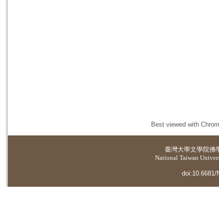
Best viewed with Chrome
臺灣大學
文學院佛
National Taiwan Universi
doi:10.6681