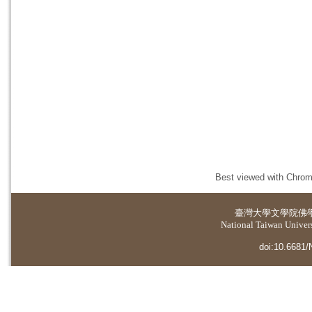
Best viewed with Chrome
臺灣大學
文學院佛
National Taiwan Universi
doi:10.6681