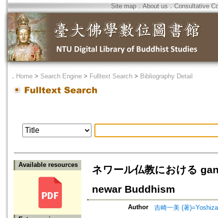
Site map
．
About us
．
Consultative C
．
Home
>
Search Engine
>
Fulltext Search
>
Bibliography Detail
Available resources
ネワール仏教における gandī の変
newar Buddhism
Author
吉崎一美 (著)=Yoshizaki