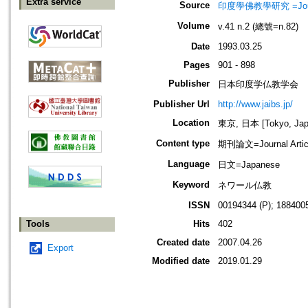
Extra service
Source
印度學佛教學研究 =Journal 
Volume
v.41 n.2 (總號=n.82)
Date
1993.03.25
Pages
901 - 898
Publisher
日本印度学仏教学会
Publisher Url
http://www.jaibs.jp/
Location
東京, 日本 [Tokyo, Jap
Content type
期刊論文=Journal Artic
Language
日文=Japanese
Keyword
ネワール仏教
ISSN
00194344 (P); 1884005
Tools
Hits
402
Created date
2007.04.26
Export
Modified date
2019.01.29