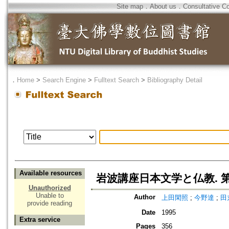
Site map
．
About us
．
Consultative C
．
Home
>
Search Engine
>
Fulltext Search
>
Bibliography Detail
Available resources
岩波講座日本文学と仏教. 第
Unauthorized
Unable to
Author
上田閑照
;
今野達
;
田
provide reading
Date
1995
Extra service
Pages
356