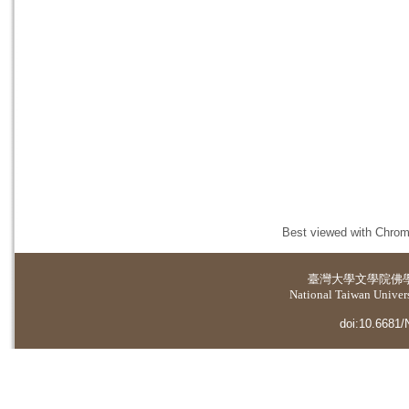
Best viewed with Chrome
臺灣大學
文學院佛
National Taiwan Universi
doi:10.6681