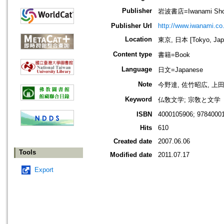
Publisher
岩波書店=Iwanami Sho
Publisher Url
http://www.iwanami.co.
Location
東京, 日本 [Tokyo, Jap
Content type
書籍=Book
Language
日文=Japanese
Note
今野達, 佐竹昭広, 
Keyword
仏敎文学; 宗敎と文学
ISBN
4000105906; 9784000
Hits
610
Created date
2007.06.06
Tools
Modified date
2011.07.17
Export