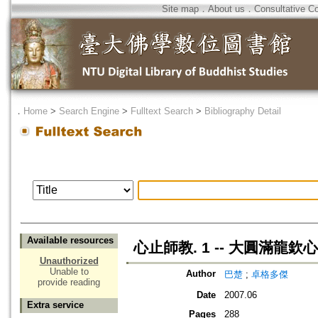
Site map
．
About us
．
Consultative C
．
Home
>
Search Engine
>
Fulltext Search
>
Bibliography Detail
Available resources
心止師教. 1 -- 大圓滿龍
Unauthorized
Unable to
Author
巴楚
;
卓格多傑
provide reading
Date
2007.06
Extra service
Pages
288