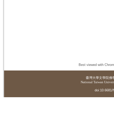
Best viewed with Chrome
臺灣大學
文學院佛
National Taiwan Universi
doi:10.6681