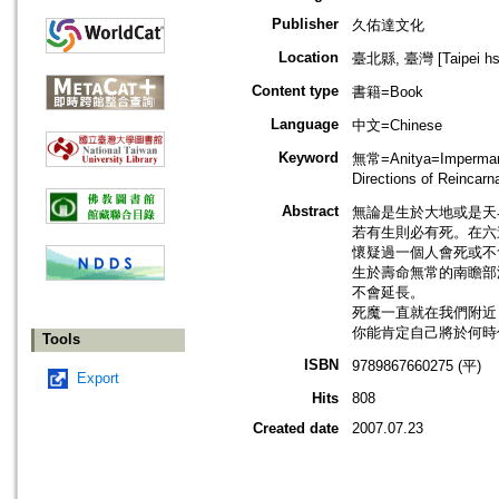
Publisher
久佑達文化
Location
臺北縣, 臺灣 [Taipei hsi
Content type
書籍=Book
Language
中文=Chinese
Keyword
無常=Anitya=Impermane
Directions of Reinc
Abstract
無論是生於大地或是天
若有生則必有死。在六
懷疑過一個人會死或不
生於壽命無常的南瞻部
不會延長。
死魔一直就在我們附近
你能肯定自己將於何時
Tools
ISBN
9789867660275 (平)
Export
Hits
808
Created date
2007.07.23