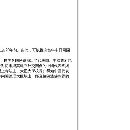
化的20年前。由此，可以推測當年中日兩國
際，世界各國紛紛派出了代表團。中國政府也
反對尚未與其建立外交關係的中國代表團與
增上寺法主、大正大學校長）得知中國代表
本內閣總理大臣鳩山一郎直接陳述佛教界的