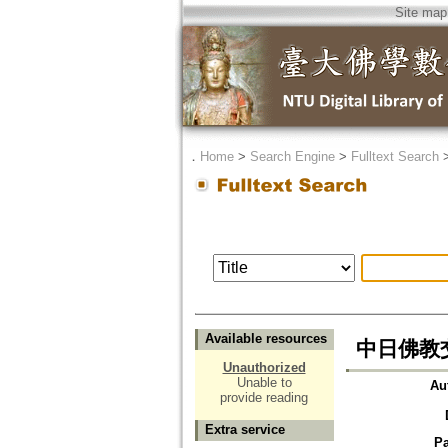
Site map
．
Home
>
Search Engine
>
Fulltext Search
Available resources
中日佛教交
Unauthorized
Unable to
Au
provide reading
Extra service
P