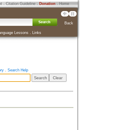
ht
．
Citation Guideline
．
Donation
．
Home
中
日
Back
anguage Lessons
．
Links
ory
．
Search Help