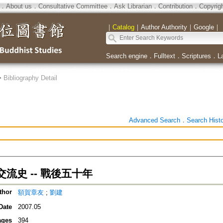
．
About us
．
Consultative Committee
．
Ask Librarian
．
Contribution
．
Copyrig
｜
Catalog
｜
Author Authority
｜
Google
｜
Search engine
．
Fulltext
．
Scriptures
．
L
>
Bibliography Detail
Advanced Search
．
Search Hist
流史 -- 戰後五十年
thor
額賀章友
;
劉建
Date
2007.05
ages
394