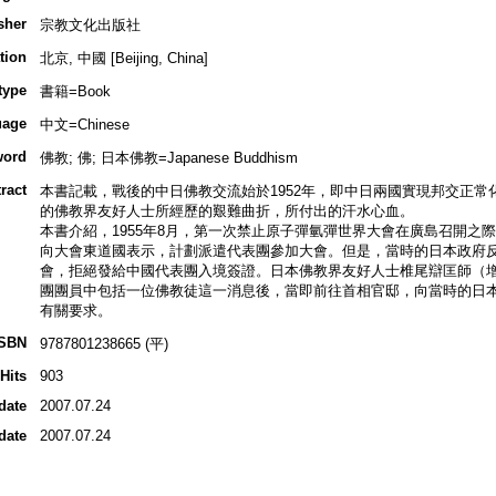
sher
宗教文化出版社
tion
北京, 中國 [Beijing, China]
type
書籍=Book
uage
中文=Chinese
word
佛教; 佛; 日本佛教=Japanese Buddhism
ract
本書記載，戰後的中日佛教交流始於1952年，即中日兩國實現邦交正常
的佛教界友好人士所經歷的艱難曲折，所付出的汗水心血。
本書介紹，1955年8月，第一次禁止原子彈氫彈世界大會在廣島召開之
向大會東道國表示，計劃派遣代表團參加大會。但是，當時的日本政府
會，拒絕發給中國代表團入境簽證。日本佛教界友好人士椎尾辯匡師（
團團員中包括一位佛教徒這一消息後，當即前往首相官邸，向當時的日
有關要求。
ISBN
9787801238665 (平)
Hits
903
date
2007.07.24
date
2007.07.24