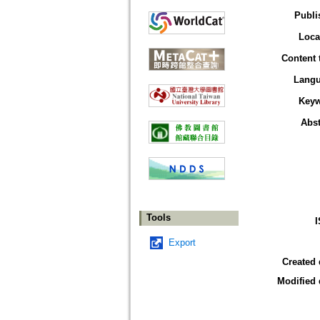
Publi
Loca
Content 
Lang
Key
Abst
Tools
Export
Created 
Modified 