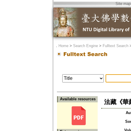
Site map
．
Home
>
Search Engine
>
Fulltext Search
Available resources
法藏《華
Au
So
Vol