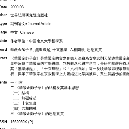
Date
2000.03
sher
世界弘明研究院出版社
type
期刊論文=Journal Article
uage
中文=Chinese
Note
作者單位：中國南京大學哲學系
word
華嚴金師子章; 無礙緣起; 十玄無礙; 六相圓融; 思想實質
ract
《華嚴金師子章》是華嚴宗的實際創始人法藏為女皇武則天闡述華嚴宗
集中反映了華嚴宗的哲學思想、判教觀念和思辨意向，是研究華嚴宗義
其「無礙緣起」、「十玄無礙」和「六相圓融」這一反映華嚴宗理事無
析，揭示了華嚴宗在宗教哲學上力圖縮短此岸與彼岸、眾生與諸佛的距
ents
一 引言
二 《華嚴金師子章》的結構及其基本思想
（一）結構
（二）無礙緣起
（三）十玄無礙
（四）六相圓融
三 《華嚴金師子章》的思想實質
ISSN
1562059X (P)