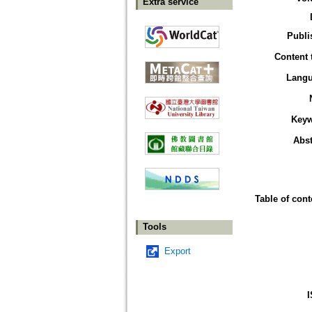
Extra service
Publi
Content 
Lang
Key
Abst
Table of cont
Tools
Export