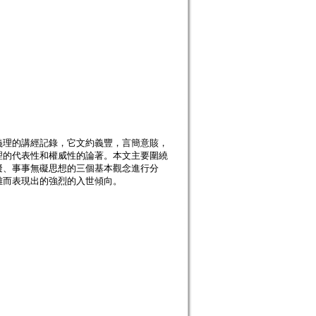
義理的講經記錄，它文約義豐，言簡意賅，
理的代表性和權威性的論著。本文主要圍繞
礙、事事無礙思想的三個基本觀念進行分
離而表現出的強烈的入世傾向。