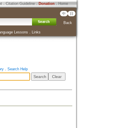
ht
．
Citation Guideline
．
Donation
．
Home
中
日
Back
anguage Lessons
．
Links
ory
．
Search Help