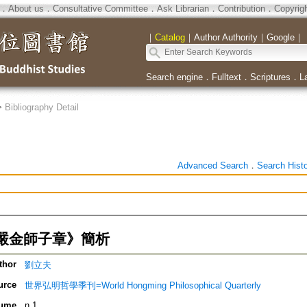
．
About us
．
Consultative Committee
．
Ask Librarian
．
Contribution
．
Copyrig
｜
Catalog
｜
Author Authority
｜
Google
｜
Search engine
．
Fulltext
．
Scriptures
．
L
>
Bibliography Detail
Advanced Search
．
Search Hist
嚴金師子章》簡析
thor
劉立夫
urce
世界弘明哲學季刊=World Hongming Philosophical Quarterly
ume
n.1