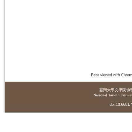
Best viewed with Chrome
臺灣大學
文學院佛
National Taiwan Universi
doi:10.6681