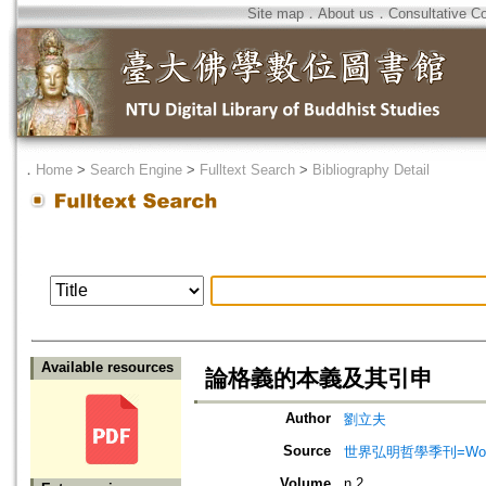
Site map
．
About us
．
Consultative C
．
Home
>
Search Engine
>
Fulltext Search
>
Bibliography Detail
Available resources
論格義的本義及其引申
Author
劉立夫
Source
世界弘明哲學季刊=World Ho
Volume
n.2