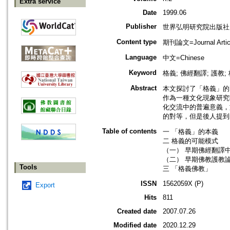
Extra service
Date
1999.06
Publisher
世界弘明研究院出版社
Content type
期刊論文=Journal Artic
Language
中文=Chinese
Keyword
格義; 佛經翻譯; 護教;
Abstract
本文探討了「格義」的
作為一種文化現象研究
化交流中的普遍意義，
的對等，但是後人提到
Table of contents
一 「格義」的本義
二 格義的可能模式
（一） 早期佛經翻譯
（二） 早期佛教護教
Tools
三 「格義佛教」
ISSN
1562059X (P)
Export
Hits
811
Created date
2007.07.26
Modified date
2020.12.29