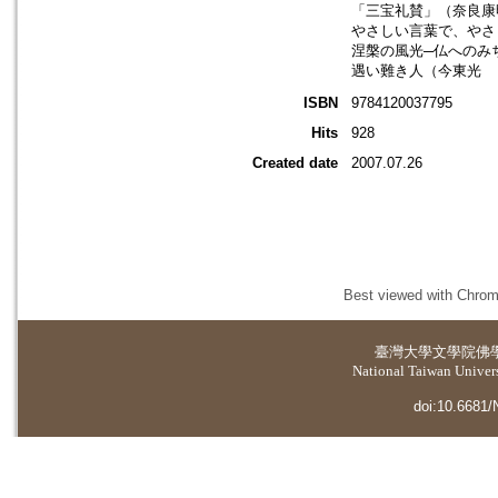
「三宝礼賛」（奈良康
やさしい言葉で、やさ
涅槃の風光─仏へのみ
遇い難き人（今東光
ISBN
9784120037795
Hits
928
Created date
2007.07.26
Best viewed with Chrome
臺灣大學
文學院佛
National Taiwan Universi
doi:10.6681