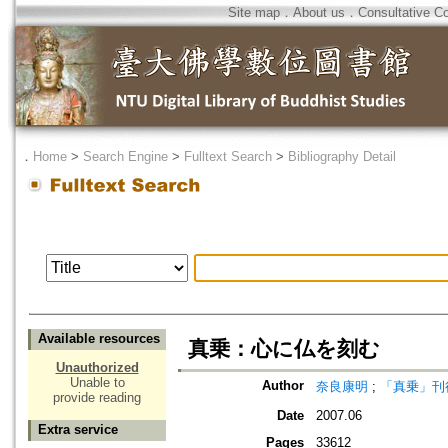
Site map
．
About us
．
Consultative C
．
Home
>
Search Engine
>
Fulltext Search
>
Bibliography Detail
Available resources
真乗：心に仏を刻む
Unauthorized
Unable to
Author
奈良康明
;
「真乗」刊
provide reading
Date
2007.06
Extra service
Pages
33612