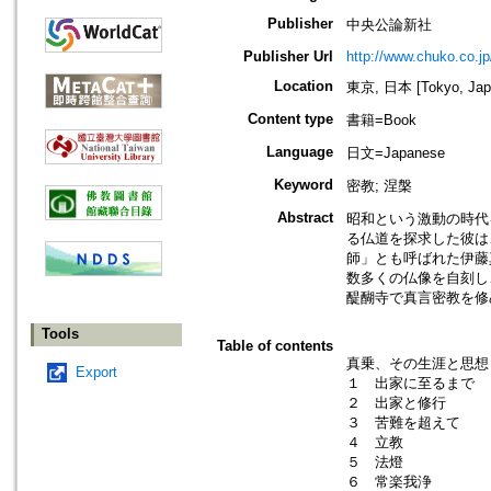
Publisher
中央公論新社
Publisher Url
http://www.chuko.co.jp
Location
東京, 日本 [Tokyo, Jap
Content type
書籍=Book
Language
日文=Japanese
Keyword
密教; 涅槃
Abstract
昭和という激動の時代
る仏道を探求した彼は
師」とも呼ばれた伊藤
数多くの仏像を自刻し
醍醐寺で真言密教を修
Tools
Table of contents
真乗、その生涯と思想
Export
１ 出家に至るまで
２ 出家と修行
３ 苦難を超えて
４ 立教
５ 法燈
６ 常楽我浄