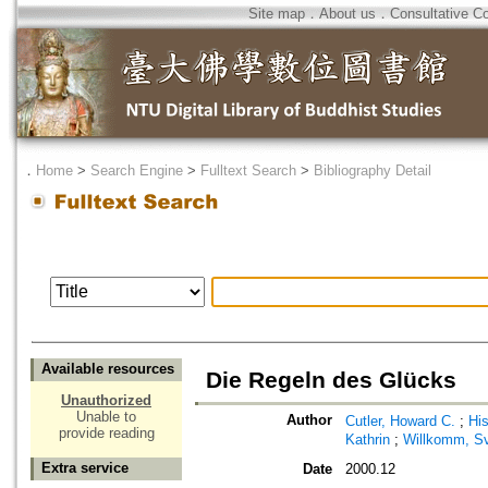
Site map
．
About us
．
Consultative C
．
Home
>
Search Engine
>
Fulltext Search
>
Bibliography Detail
Available resources
Die Regeln des Glücks
Unauthorized
Unable to
Author
Cutler, Howard C.
;
Hi
provide reading
Kathrin
;
Willkomm, S
Extra service
Date
2000.12