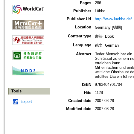
Pages
286
Publisher
Lübbe
Publisher Url
http://www.luebbe.de/
Location
Germany [德國]
Content type
書籍=Book
Language
德文=German
Abstract
Jeder Mensch hat ein R
Schlüssel zu einem ne
erreichen kann.
Mit einfachen und ein
weltliche Oberhaupt d
erfülltes Dasein führe
ISBN
9783404701704
Tools
Hits
1128
Created date
2007.08.28
Export
Modified date
2007.08.28