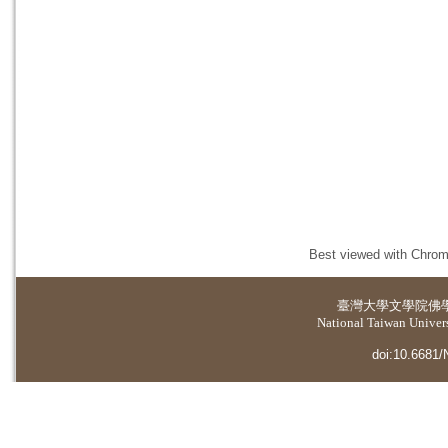
Best viewed with Chrome
臺灣大學
文學院佛
National Taiwan Universi
doi:10.6681