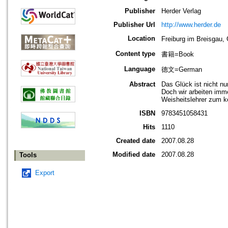
Publisher
Herder Verlag
Publisher Url
http://www.herder.de
Location
Freiburg im Breisga
Content type
書籍=Book
Language
德文=German
Abstract
Das Glück ist nicht nu
Doch wir arbeiten imm
Weisheitslehrer zum ko
ISBN
9783451058431
Hits
1110
Created date
2007.08.28
Modified date
2007.08.28
Tools
Export