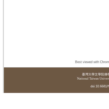
Best viewed with Chrome
臺灣大學
文學院佛
National Taiwan Universi
doi:10.6681