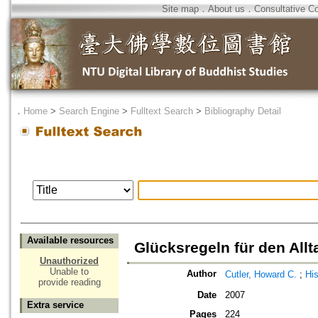
Site map
．
About us
．
Consultative C
．
Home
>
Search Engine
>
Fulltext Search
>
Bibliography Detail
Available resources
Glücksregeln für den All
Unauthorized
Unable to
Author
Cutler, Howard C.
;
Hi
provide reading
Date
2007
Extra service
Pages
224