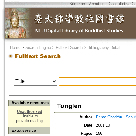
Site map
．
About us
．
Consultative C
．
Home
>
Search Engine
>
Fulltext Search
>
Bibliography Detail
Available resources
Tonglen
Unauthorized
Unable to
Author
Pema Chödrön
;
Schuh
provide reading
Date
2001.10
Extra service
Pages
156