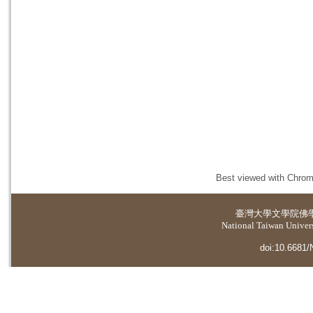
Best viewed with Chrome
臺灣大學
文學院佛
National Taiwan Universi
doi:10.6681