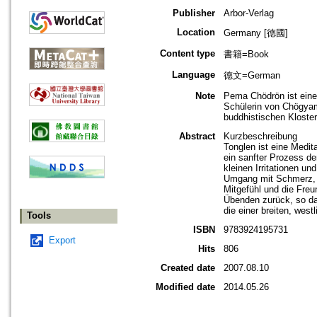
Publisher
Arbor-Verlag
Location
Germany [德國]
Content type
書籍=Book
Language
德文=German
Note
Pema Chödrön ist eine 
Schülerin von Chögyam
buddhistischen Kloster
Abstract
Kurzbeschreibung
Tonglen ist eine Medit
ein sanfter Prozess de
kleinen Irritationen u
Umgang mit Schmerz, S
Mitgefühl und die Freu
Übenden zurück, so daß
die einer breiten, wes
Tools
ISBN
9783924195731
Export
Hits
806
Created date
2007.08.10
Modified date
2014.05.26