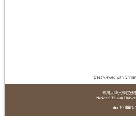
Best viewed with Chrome
臺灣大學
文學院佛
National Taiwan Universi
doi:10.6681