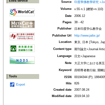
Extra service
Source
印度學佛教學研究 =Journal 
Volume
v.55 n.1 (總號=n.110)
Date
2006.12
Pages
38 - 42
Publisher
日本印度学仏教学会
Publisher Url
http://www.jaibs.jp/
Location
東京, 日本 [Tokyo, Jap
Content type
期刊論文=Journal Artic
Language
日文=Japanese
Note
大正大学における第五
Keyword
四明尊者教行録; 開幃試
Tools
ISSN
00194344 (P); 1884005
Hits
826
Export
Created date
2007.08.24
Modified date
2019.04.10