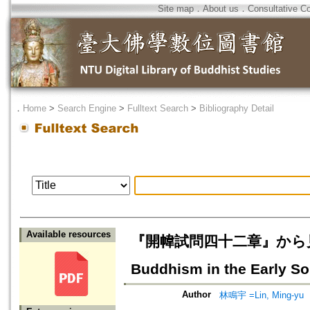
Site map
．
About us
．
Consultative C
．
Home
>
Search Engine
>
Fulltext Search
>
Bibliography Detail
Available resources
『開幃試問四十二章』から見た宋初
Buddhism in the Early So
Author
林鳴宇 =Lin, Ming-yu