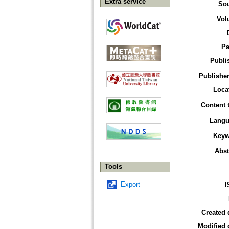
Extra service
So
Vol
Pa
Publi
Publisher
Loca
Content 
Langu
Keyw
Abst
Tools
Export
I
Created 
Modified 