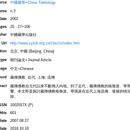
urce
中國藏學=China Tibetology
ume
n.3
Date
2002
ges
25 - 27+106
sher
中國藏學出版社
 Url
http://www.zytzb.org.cn/cbs/zx/index.htm
tion
北京, 中國 [Beijing, China]
type
期刊論文=Journal Article
age
中文=Chinese
ord
藏傳佛教; 近代; 上海; 流傳
ract
藏傳佛教自元代以來不斷傳入內地。到了近代，藏傳佛教的格魯派、寧
響。本文即是探討藏傳佛教格魯派、寧瑪派在近代上海流傳、發展的情
跡。
SSN
1002557X (P)
Hits
601
date
2007.08.27
date
2019.10.18