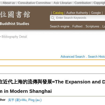
．
About us
．
Consultative Committee
．
Ask Librarian
．
Contribution
．
Copyrig
｜
Catalog
｜
Author Authority
｜
Google
｜
Search engine
．
Fulltext
．
Scriptures
．
L
>
Bibliography Detail
Advanced Search
．
Search Hist
代上海的流傳與發展=The Expansion and Devel
 in Modern Shanghai
thor
吳平 (著)=Wu, Ping (au.)