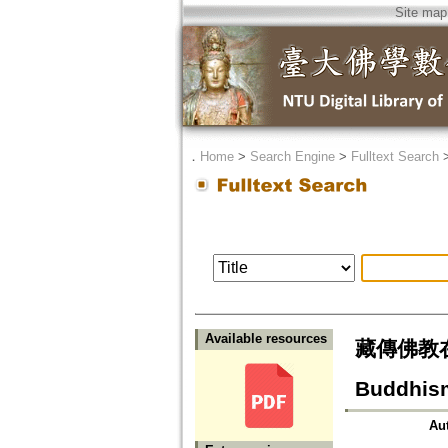
Site map
．
Home
>
Search Engine
>
Fulltext Search
Available resources
藏傳佛教在近
Buddhism
Au