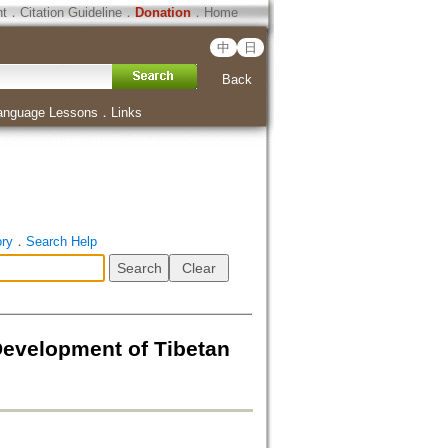
ht
．
Citation Guideline
．
Donation
．
Home
中
日
Back
anguage Lessons
．
Links
ory
．
Search Help
opment of Tibetan