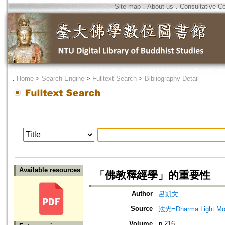
Site map
．
About us
．
Consultative C
．
Home
>
Search Engine
>
Fulltext Search
>
Bibliography Detail
Available resources
「佛教釋經學」的重要性
Author
呂凱文
Source
法光=Dharma Light Mo
Volume
n.216