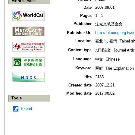
Extra service
Date
2007.09.01
Pages
1 - 1
Publisher
法光文教基金會
Publisher Url
http://fakuang.org.tw/
Location
臺北市, 臺灣 [Taipei shi
Content type
期刊論文=Journal Artic
Language
中文=Chinese
Keyword
釋經=The Explanation 
Hits
2185
Created date
2007.12.21
Modified date
2017.08.02
Tools
Export