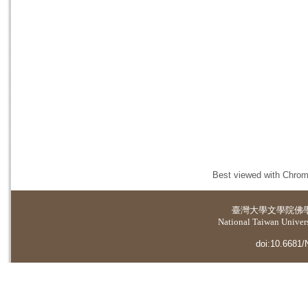
Best viewed with Chrome
臺灣大學
文學院佛
National Taiwan Universi
doi:10.6681