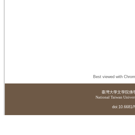
Best viewed with Chrome
臺灣大學
文學院佛
National Taiwan Universi
doi:10.6681