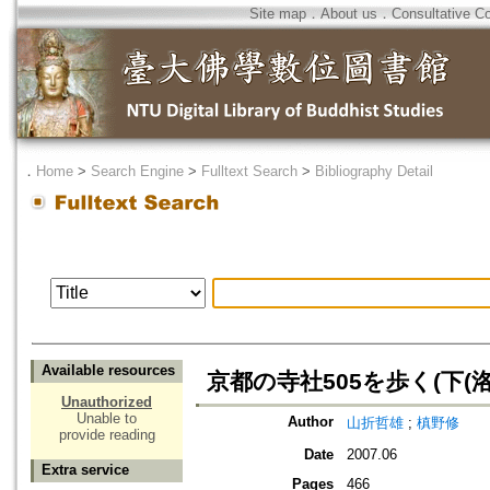
Site map
．
About us
．
Consultative C
．
Home
>
Search Engine
>
Fulltext Search
>
Bibliography Detail
Available resources
京都の寺社505を歩く(下(
Unauthorized
Unable to
Author
山折哲雄
;
槙野修
provide reading
Date
2007.06
Extra service
Pages
466