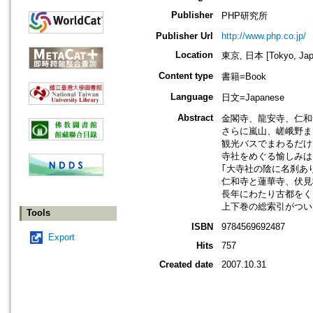
Publisher
PHP研究所
Publisher Url
http://www.php.co.jp/
Location
東京, 日本 [Tokyo, Jap
Content type
書籍=Book
Language
日文=Japanese
Abstract
金閣寺、龍安寺、仁和
さらに嵐山、嵯峨野ま
観光バスでまわるだけ
寺社をめぐる愉しみは
｢大寺社の陰に名刹あ
仁和寺と蓮華寺、伏見
長年にわたり古都をく
上下巻の総索引がつい
Tools
ISBN
9784569692487
Export
Hits
757
Created date
2007.10.31