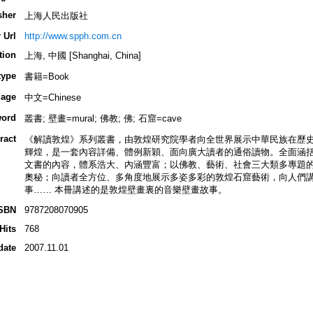
sher
上海人民出版社
 Url
http://www.spph.com.cn
tion
上海, 中國 [Shanghai, China]
type
書籍=Book
age
中文=Chinese
ord
叢書; 壁畫=mural; 佛教; 佛; 石窟=cave
ract
《解讀敦煌》系列叢書，由敦煌研究院學者向全世界展示中華民族在歷
輝煌，是一套內容詳備、體例新穎、面向廣大讀者的通俗讀物。全面涵
文書的內容，體系浩大、內涵豐富；以佛教、藝術、社會三大類多專題
奧秘；向讀者全方位、多角度地展示多姿多彩的敦煌石窟藝術，向人們
事…… 本冊講述的是敦煌壁畫裏的音樂壁畫故事。
SBN
9787208070905
Hits
768
date
2007.11.01