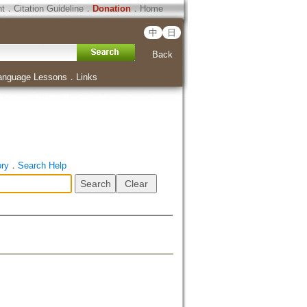
ht
．
Citation Guideline
．
Donation
．
Home
中
日
Back
anguage Lessons
．
Links
ory
．
Search Help