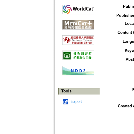
Publi
Publisher
Loca
Content 
Langu
Keyw
Abst
I
Tools
Export
Created 