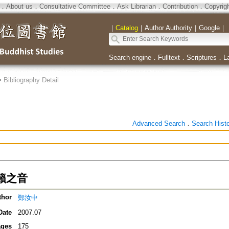
．
About us
．
Consultative Committee
．
Ask Librarian
．
Contribution
．
Copyrig
｜
Catalog
｜
Author Authority
｜
Google
｜
Search engine
．
Fulltext
．
Scriptures
．
L
>
Bibliography Detail
Advanced Search
．
Search Hist
籟之音
thor
鄭汝中
Date
2007.07
ges
175