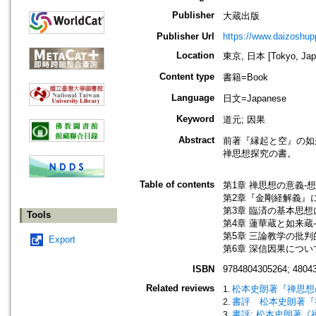
Publisher
大蔵出版
Publisher Url
https://www.daizoshup
Location
東京, 日本 [Tokyo, Jap
Content type
書籍=Book
Language
日文=Japanese
Keyword
道元; 因果
Abstract
前著『縁起と空』の如
禅思想探究の書。
Table of contents
第1章 禅思想の意義-
第2章『金剛経解義』
第3章 臨済の基本思
Tools
第4章 蓮華蔵と如来
第5章 三論教学の批
Export
第6章 深信因果につい
ISBN
9784804305264; 4804
Related reviews
松本史朗著『禅思想
書評 松本史朗著『
書評: 松本史朗著《禅思想の批