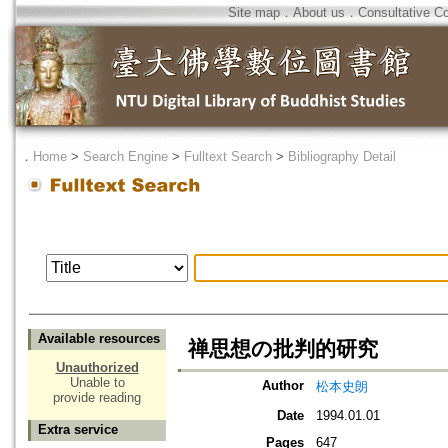
Site map
．
About us
．
Consultative C
．
Home
>
Search Engine
>
Fulltext Search
>
Bibliography Detail
Available resources
禅思想の批判的研究
Unauthorized
Unable to
Author
松本史朗
provide reading
Date
1994.01.01
Extra service
Pages
647