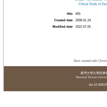
Critical Study of Ze
Hits
955
Created date
2008.01.24
Modified date
2022.07.05
Best viewed with Chrome
臺灣大學
文學院佛
National Taiwan Universi
doi:10.6681