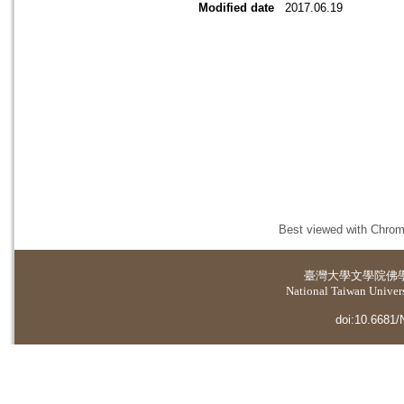
Modified date
2017.06.19
Best viewed with Chrome
臺灣大學
文學院佛
National Taiwan Universi
doi:10.6681