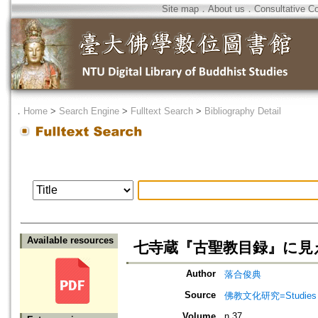
Site map
．
About us
．
Consultative C
．
Home
>
Search Engine
>
Fulltext Search
>
Bibliography Detail
Available resources
七寺蔵『古聖教目録』に見
Author
落合俊典
Source
佛教文化研究=Studies in
Volume
n.37