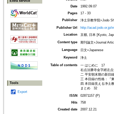
Extra service
Date
1992.09.07
Pages
17 - 33
Publisher
浄土宗教学院=Jodo Shu B
Publisher Url
http://acad.jodo.or.jp/
Location
京都, 日本 [Kyoto, Jap
Content type
期刊論文=Journal Artic
Language
日文=Japanese
Keyword
浄土
Table of contents
一 はじめに 17
右点法勝寺金字經左点伏
二 平安朝末期の新目録
三 本目録の性格：『東
Tools
四 本目録見える浄土教
まとめ 32
Export
ISSN
02871157 (P)
Hits
758
Created date
2007.12.21