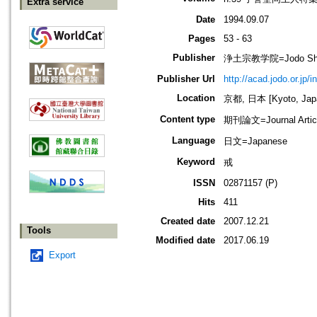
Extra service
Date
1994.09.07
Pages
53 - 63
Publisher
浄土宗教学院=Jodo Shu B
Publisher Url
http://acad.jodo.or.jp/
Location
京都, 日本 [Kyoto, Jap
Content type
期刊論文=Journal Artic
Language
日文=Japanese
Keyword
戒
ISSN
02871157 (P)
Hits
411
Created date
2007.12.21
Tools
Modified date
2017.06.19
Export