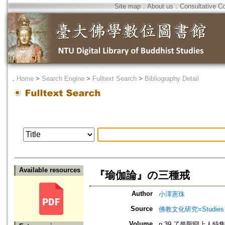
Site map
．
About us
．
Consultative C
．
Home
>
Search Engine
>
Fulltext Search
>
Bibliography Detail
Available resources
『瑜伽論』の三種戒
Author
小澤憲珠
Source
佛教文化研究=Studies in
Volume
n.39 了誉聖冏上人特