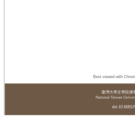
Best viewed with Chrome
臺灣大學
文學院佛
National Taiwan Universi
doi:10.6681