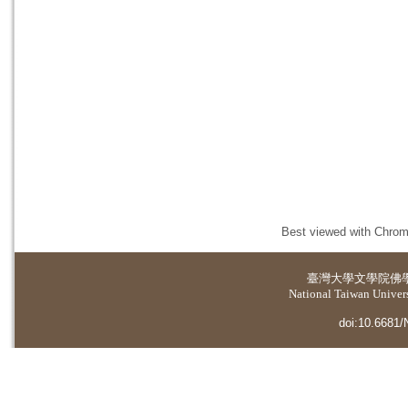
Best viewed with Chrome
臺灣大學
文學院佛
National Taiwan Universi
doi:10.6681