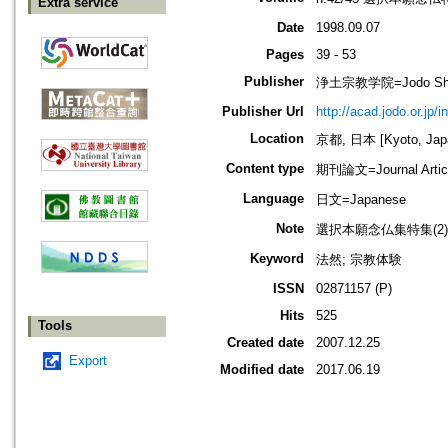
Extra service
Date
1998.09.07
Pages
39 - 53
Publisher
浄土宗教学院=Jodo Shu B
Publisher Url
http://acad.jodo.or.jp/
Location
京都, 日本 [Kyoto, Jap
Content type
期刊論文=Journal Artic
Language
日文=Japanese
Note
選択本願念仏集特集(2)
Keyword
法然; 宗教体験
ISSN
02871157 (P)
Hits
525
Tools
Created date
2007.12.25
Export
Modified date
2017.06.19