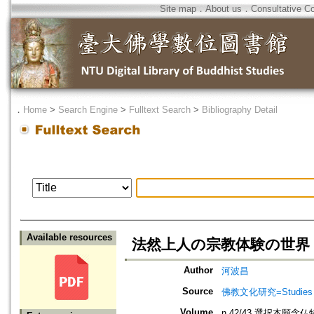
Site map
．
About us
．
Consultative C
．
Home
>
Search Engine
>
Fulltext Search
>
Bibliography Detail
Available resources
法然上人の宗教体験の世界
Author
河波昌
Source
佛教文化研究=Studies in
Volume
n.42/43 選択本願念仏特