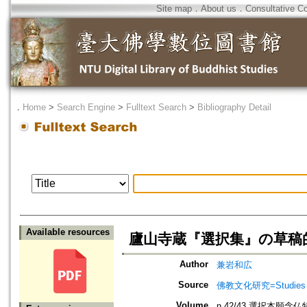
Site map
．
About us
．
Consultative C
．
Home
>
Search Engine
>
Fulltext Search
>
Bibliography Detail
Available resources
廬山寺蔵『選択集』の草稿
Author
兼岩和広
Source
佛教文化研究=Studies in
Volume
n.42/43 選択本願念仏特