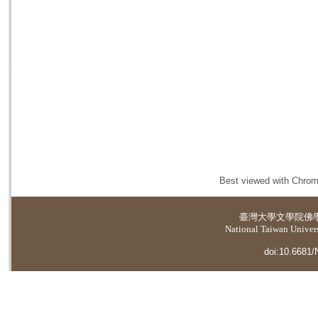
Best viewed with Chrome
臺灣大學
文學院佛
National Taiwan Universi
doi:10.6681