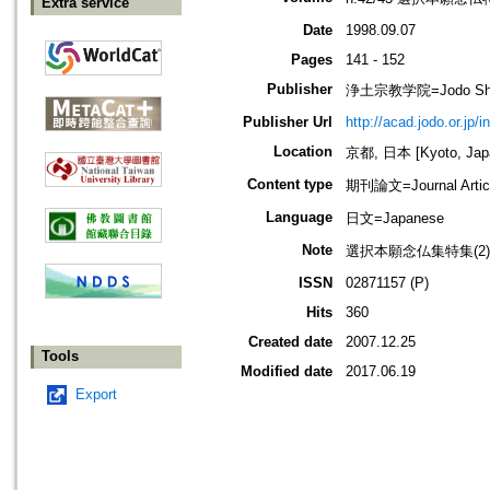
Extra service
Date
1998.09.07
Pages
141 - 152
Publisher
浄土宗教学院=Jodo Shu B
Publisher Url
http://acad.jodo.or.jp/
Location
京都, 日本 [Kyoto, Jap
Content type
期刊論文=Journal Artic
Language
日文=Japanese
Note
選択本願念仏集特集(2)
ISSN
02871157 (P)
Hits
360
Created date
2007.12.25
Tools
Modified date
2017.06.19
Export