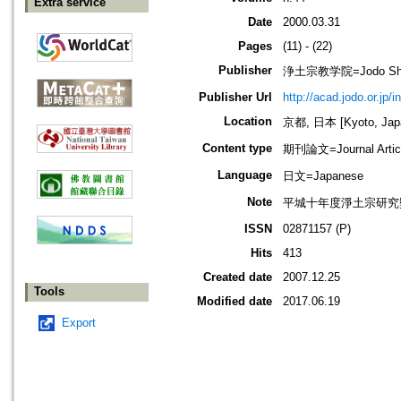
Extra service
Date
2000.03.31
Pages
(11) - (22)
Publisher
浄土宗教学院=Jodo Shu B
Publisher Url
http://acad.jodo.or.jp/
Location
京都, 日本 [Kyoto, Jap
Content type
期刊論文=Journal Artic
Language
日文=Japanese
Note
平城十年度淨土宗研究
ISSN
02871157 (P)
Hits
413
Created date
2007.12.25
Tools
Modified date
2017.06.19
Export