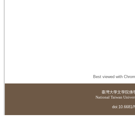
Best viewed with Chrome
臺灣大學
文學院佛
National Taiwan Universi
doi:10.6681