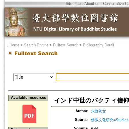
Site map
．
About us
．
Consultative C
．
Home
>
Search Engine
>
Fulltext Search
>
Bibliography Detail
Available resources
インド中世のバクティ信仰
Author
水野善文
Source
佛教文化研究=Studies in
Volume
n.44