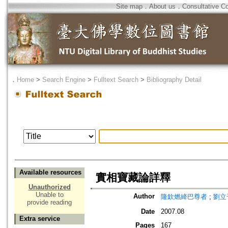
Site map
．
About us
．
Consultative C
．
Home
>
Search Engine
>
Fulltext Search
>
Bibliography Detail
Available resources
實相寶藏論詳釋
Unauthorized
Unable to
Author
隆欽燃絳巴尊者
;
劉立
provide reading
Date
2007.08
Extra service
Pages
167