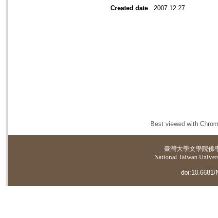
Created date
2007.12.27
Best viewed with Chrome
臺灣大學
文學院佛
National Taiwan Universi
doi:10.6681