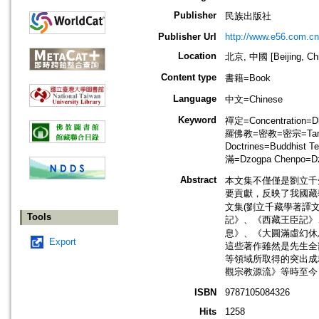
Publisher
民族出版社
Publisher Url
http://www.e56.com.cn
Location
北京, 中國 [Beijing, Ch
Content type
書籍=Book
Language
中文=Chinese
Keyword
禪定=Concentratio
羅佛教=密教=密宗=Tantric
Doctrines=Buddhist
滿=Dzogpa Chenpo=Dz
Abstract
本文集不僅僅是劉立千
要貢獻，反映了我國藏
文集(劉立千藏學著譯
Tools
記》、《西藏王臣記》
息》、《大圓滿虛幻休
Export
這些著作雖然是先生全
等領域所取得的突出成
觀宗教源流》等時至今
ISBN
9787105084326
Hits
1258