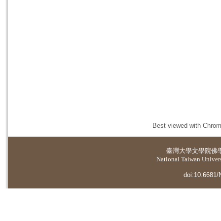
Best viewed with Chrome
臺灣大學
文學院佛
National Taiwan Universi
doi:10.6681