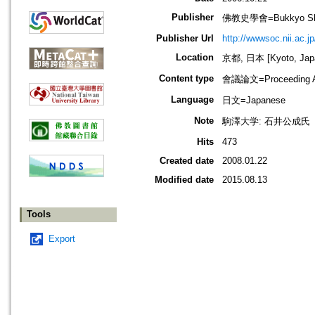
Publisher
佛教史學會=Bukkyo Shi
Publisher Url
http://wwwsoc.nii.ac.j
Location
京都, 日本 [Kyoto, Jap
Content type
會議論文=Proceeding Ar
Language
日文=Japanese
Note
駒澤大学: 石井公成氏
Hits
473
Created date
2008.01.22
Modified date
2015.08.13
Tools
Export