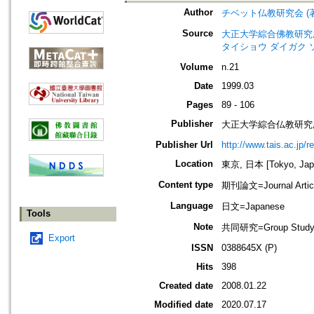
Author
チベット仏教研究会 (著)=The R
Source
大正大学綜合佛教研究所年報=Annua
タイショウ ダイガク 
Volume
n.21
Date
1999.03
Pages
89 - 106
Publisher
大正大学綜合仏教研究
Publisher Url
http://www.tais.ac.jp/
Location
東京, 日本 [Tokyo, Jap
Content type
期刊論文=Journal Artic
Language
日文=Japanese
Tools
Note
共同研究=Group Stud
Export
ISSN
0388645X (P)
Hits
398
Created date
2008.01.22
Modified date
2020.07.17