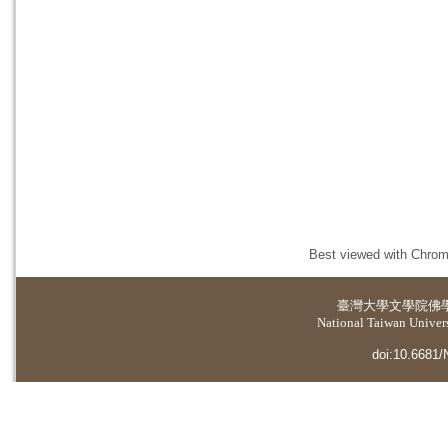
Best viewed with Chrome
臺灣大學
文學院佛
National Taiwan Universi
doi:10.6681