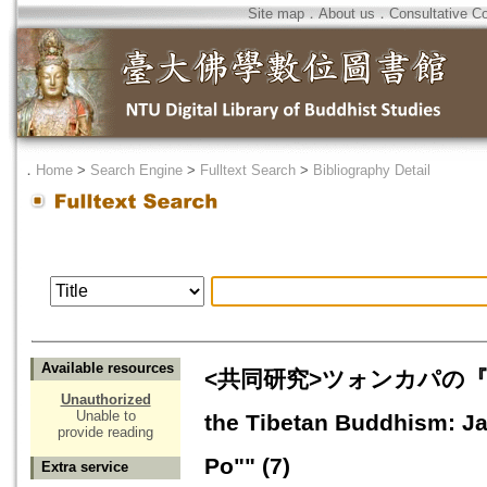
Site map
．
About us
．
Consultative C
．
Home
>
Search Engine
>
Fulltext Search
>
Bibliography Detail
Available resources
<共同研究>ツォンカパの『
Unauthorized
Unable to
the Tibetan Buddhism: J
provide reading
Po"" (7)
Extra service