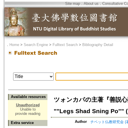
Site map
．
About us
．
Consultative C
．
Home
>
Search Engine
>
Fulltext Search
>
Bibliography Detail
Available resources
ツォンカパの主著『善説心随』和訳(5
Unauthorized
Unable to
""Legs Shad Sning Po"" (
provide reading
Author
チベット仏教研究会 (著)=The R
Extra service