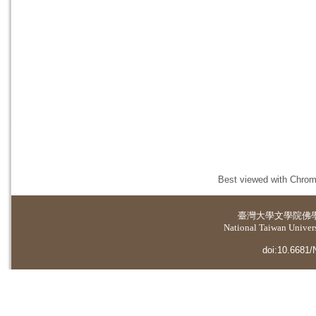
Best viewed with Chrome
臺灣大學
文學院佛
National Taiwan Universi
doi:10.6681