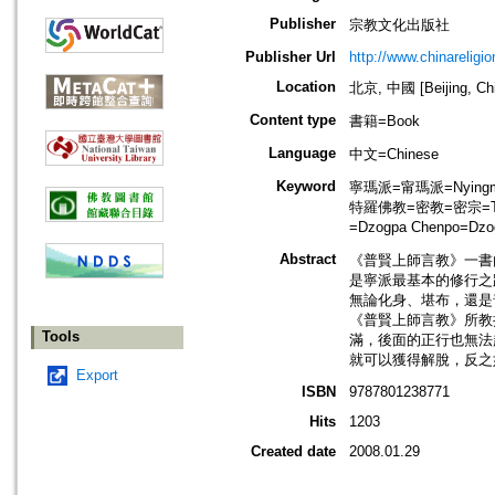
Publisher
宗教文化出版社
Publisher Url
http://www.chinareligi
Location
北京, 中國 [Beijing, Ch
Content type
書籍=Book
Language
中文=Chinese
Keyword
寧瑪派=甯瑪派=Nyingma 
特羅佛教=密教=密宗=Tantri
=Dzogpa Chenpo=Dzo
Abstract
《普賢上師言教》一書
是寧派最基本的修行之
無論化身、堪布，還是
《普賢上師言教》所教
Tools
滿，後面的正行也無法
就可以獲得解脫，反之
Export
ISBN
9787801238771
Hits
1203
Created date
2008.01.29