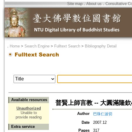
Site map
．
About us
．
Consultative C
．
Home
>
Search Engine
>
Fulltext Search
>
Bibliography Detail
Available resources
普賢上師言教 -- 大圓滿隆
Unauthorized
Unable to
Author
巴珠仁波切
provide reading
Date
2007.12
Extra service
Pages
317