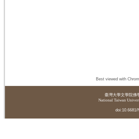
Best viewed with Chrome
臺灣大學
文學院佛
National Taiwan Universi
doi:10.6681