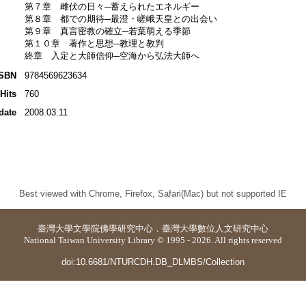
第７章 雌伏の日々─蓄えられたエネルギー
第８章 都での期待─最澄・嵯峨天皇との出会い
第９章 真言密教の確立─若葉萌える季節
第１０章 著作と思想─教理と教判
終章 入定と大師信仰─空海から弘法大師へ
ISBN
9784569623634
Hits
760
date
2008.03.11
Best viewed with Chrome, Firefox, Safari(Mac) but not supported IE
臺灣大學
文學院佛學研究中心
．
臺灣大學數位人文研究中心
National Taiwan University Library © 1995 - 2026. All rights reserved
doi:10.6681/NTURCDH.DB_DLMBS/Collection