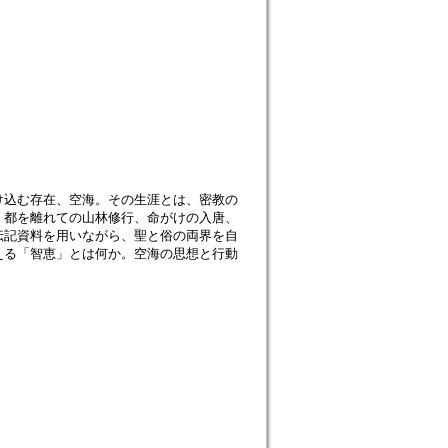
け込む存在、空海。その生涯とは、密教の
。都を離れての山林修行、命がけの入唐、
伝記資料を用いながら、聖と俗の両界を自
える「智恵」とは何か。空海の思想と行動