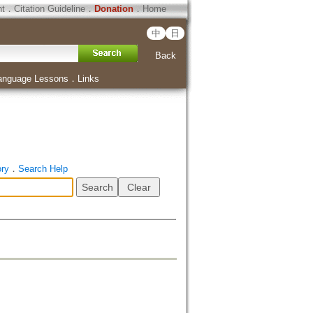
ht
．
Citation Guideline
．
Donation
．
Home
中
日
Back
anguage Lessons
．
Links
ory
．
Search Help