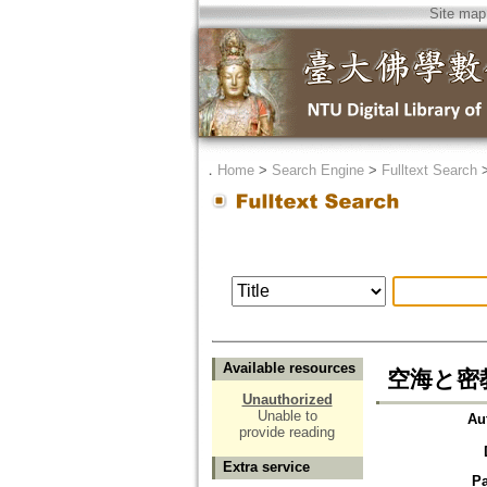
Site map
．
Home
>
Search Engine
>
Fulltext Search
Available resources
空海と密
Unauthorized
Unable to
Au
provide reading
Extra service
P