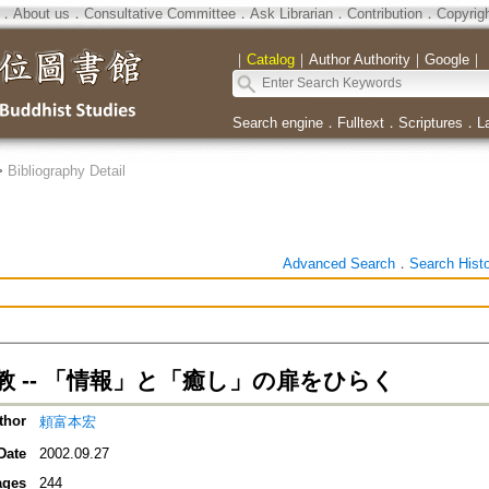
．
About us
．
Consultative Committee
．
Ask Librarian
．
Contribution
．
Copyrig
｜
Catalog
｜
Author Authority
｜
Google
｜
Search engine
．
Fulltext
．
Scriptures
．
L
>
Bibliography Detail
Advanced Search
．
Search Hist
教 -- 「情報」と「癒し」の扉をひらく
thor
頼富本宏
Date
2002.09.27
ages
244