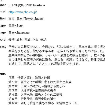
sher
PHP研究所=PHP Interface
 Url
http://www.php.co.jp/
tion
東京, 日本 [Tokyo, Japan]
type
書籍=Book
uage
日文=Japanese
word
最澄; 教判; 密教; 空海; 伝記
ract
平安の大思想家であり、今日なお、弘法大師として日本文化に深く溶
奥義をひもとき、聖なるエネルギーを広く行き渡らせるものであった
恵果阿闍梨との師弟関係、ライバル・最澄との接近と離別…。数々の
由に往来した空海の実像に迫る。単なる「知識」ではなく、身体で覚
を通して、現代人に「さとり」の意味を問いかける。
ents
序章 情報と癒し─動脈と静脈
第１章 誕生とその環境─恵まれた風土と家族
第２章 出家への道のり─情報から癒しへ
第３章 入唐前夜─基礎要件の確保
第４章 入唐求法─宗教と文化の二情報
第５章 密教受法─遍照金剛の誕生
第６章 虚しく往きて実ちて帰る─新情報とツール