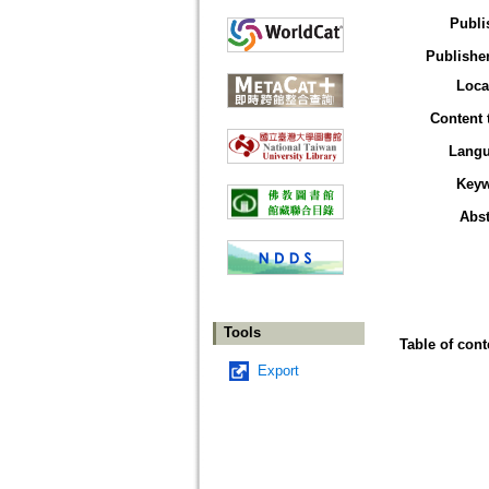
Publi
Publisher
Loca
Content 
Lang
Key
Abst
Tools
Table of cont
Export