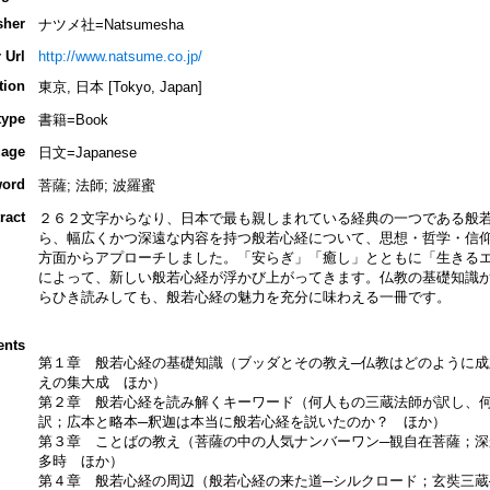
sher
ナツメ社=Natsumesha
 Url
http://www.natsume.co.jp/
tion
東京, 日本 [Tokyo, Japan]
type
書籍=Book
age
日文=Japanese
ord
菩薩; 法師; 波羅蜜
ract
２６２文字からなり、日本で最も親しまれている経典の一つである般
ら、幅広くかつ深遠な内容を持つ般若心経について、思想・哲学・信
方面からアプローチしました。「安らぎ」「癒し」とともに「生きる
によって、新しい般若心経が浮かび上がってきます。仏教の基礎知識
らひき読みしても、般若心経の魅力を充分に味わえる一冊です。
ents
第１章 般若心経の基礎知識（ブッダとその教え─仏教はどのように成
えの集大成 ほか）
第２章 般若心経を読み解くキーワード（何人もの三蔵法師が訳し、何
訳；広本と略本─釈迦は本当に般若心経を説いたのか？ ほか）
第３章 ことばの教え（菩薩の中の人気ナンバーワン─観自在菩薩；深
多時 ほか）
第４章 般若心経の周辺（般若心経の来た道─シルクロード；玄奘三