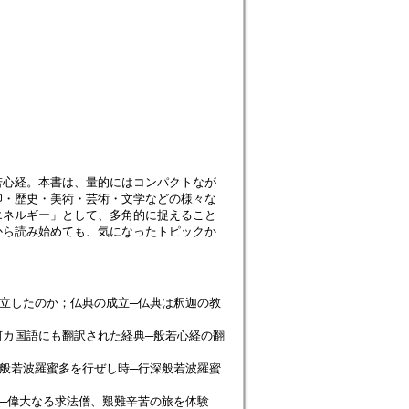
若心経。本書は、量的にはコンパクトなが
仰・歴史・美術・芸術・文学などの様々な
エネルギー」として、多角的に捉えること
から読み始めても、気になったトピックか
立したのか；仏典の成立─仏典は釈迦の教
カ国語にも翻訳された経典─般若心経の翻
般若波羅蜜多を行ぜし時─行深般若波羅蜜
蔵─偉大なる求法僧、艱難辛苦の旅を体験