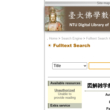
Site map
．
Home
>
Search Engine
>
Fulltext Search
Available resources
図解雑学
Unauthorized
Unable to
Au
provide reading
Extra service
Pa