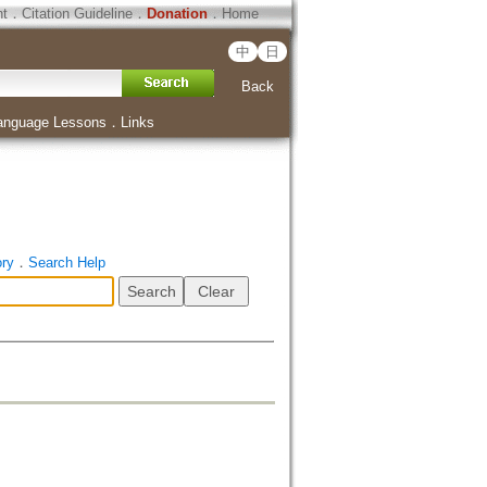
ht
．
Citation Guideline
．
Donation
．
Home
中
日
Back
anguage Lessons
．
Links
ory
．
Search Help