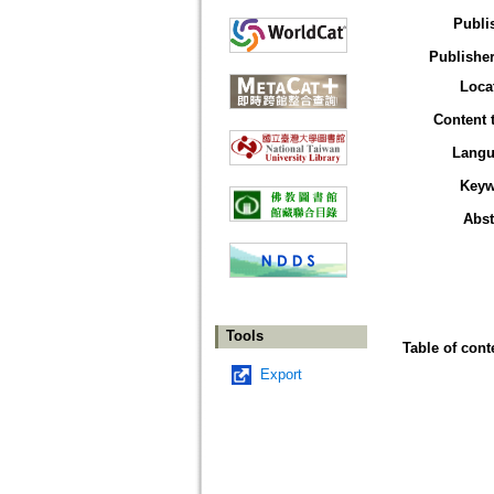
Publi
Publisher
Loca
Content 
Langu
Keyw
Abst
Tools
Table of cont
Export