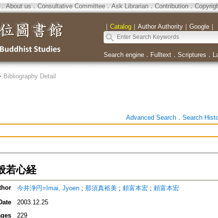
．
About us
．
Consultative Committee
．
Ask Librarian
．
Contribution
．
Copyrig
｜
Catalog
｜
Author Authority
｜
Google
｜
Search engine
．
Fulltext
．
Scriptures
．
L
>
Bibliography Detail
Advanced Search
．
Search Hist
般若心経
thor
今井浄円=Imai, Jyoen
;
那須真裕美
;
頼富本宏
;
頼富本宏
Date
2003.12.25
ges
229