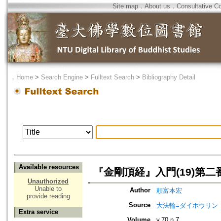
Site map
．
About us
．
Consultative C
．
Home
>
Search Engine
>
Fulltext Search
>
Bibliography Detail
Available resources
『金剛頂経』入門(19)第二
Unauthorized
Unable to
Author
頼富本宏
provide reading
Source
大法輪=ダイホウリン
Extra service
Volume
v.70 n.7