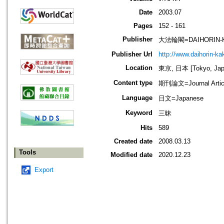
Date
2003.07
Pages
152 - 161
Publisher
大法輪閣=DAIHORIN-
Publisher Url
http://www.daihorin-k
Location
東京, 日本 [Tokyo, Jap
Content type
期刊論文=Journal Artic
Language
日文=Japanese
Keyword
三昧
Hits
589
Created date
2008.03.13
Tools
Modified date
2020.12.23
Export