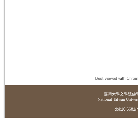
Best viewed with Chrome
臺灣大學
文學院佛
National Taiwan Universi
doi:10.6681