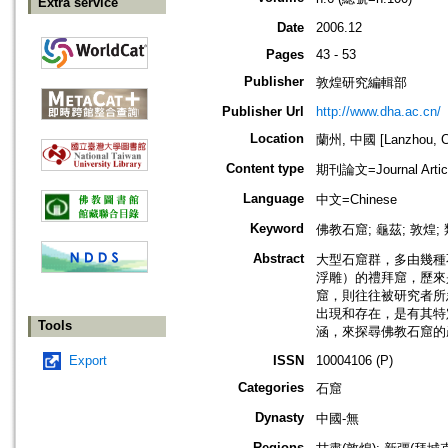
Extra service
Date
2006.12
Pages
43 - 53
Publisher
敦煌研究編輯部
Publisher Url
http://www.dha.ac.cn/
Location
蘭州, 中國 [Lanzhou, C
Content type
期刊論文=Journal Artic
Language
中文=Chinese
Keyword
佛教石窟; 龜茲; 敦煌
Abstract
大型石窟群，多由幾種
浮雕）的禮拜窟，歷來
窟，則往往被研究者所
出現和存在，是有其特
Tools
涵，來探尋佛教石窟的
Export
ISSN
10004106 (P)
Categories
石窟
Dynasty
中國-無
Regions