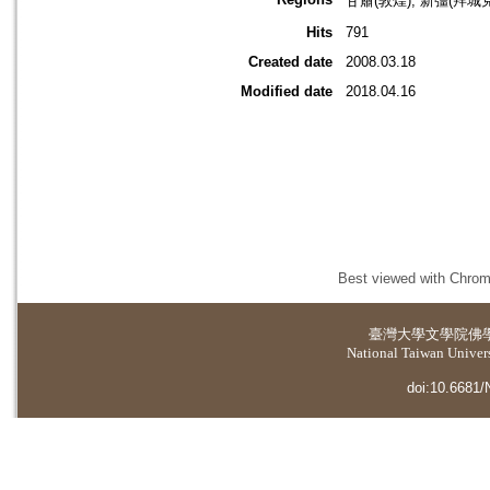
甘肅(敦煌); 新彊(拜
Hits
791
Created date
2008.03.18
Modified date
2018.04.16
Best viewed with Chrome
臺灣大學
文學院佛
National Taiwan Universi
doi:10.6681