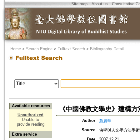
Site map
．
About us
．
Consultative C
．
Home
>
Search Engine
>
Fulltext Search
>
Bibliography Detail
Available resources
《中國佛教文學史》建構方
Unauthorized
Unable to
Author
蕭麗華
provide reading
Source
佛學與人文學方法學術
Extra service
Date
2007.12.21