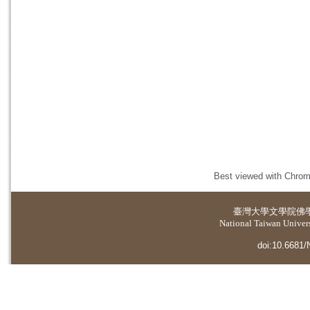
Best viewed with Chrome
臺灣大學
文學院佛
National Taiwan Universi
doi:10.6681