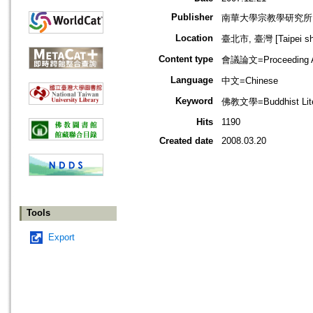
Publisher
南華大學宗教學研究所
Location
臺北市, 臺灣 [Taipei shi
Content type
會議論文=Proceeding Ar
Language
中文=Chinese
Keyword
佛教文學=Buddhist Li
Hits
1190
Created date
2008.03.20
Tools
Export