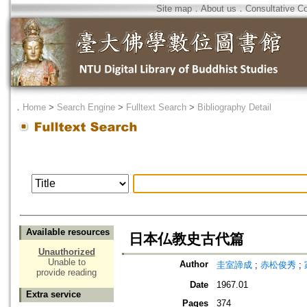
Site map
．
About us
．
Consultative C
．
Home
>
Search Engine
>
Fulltext Search
>
Bibliography Detail
Available resources
日本仏教史古代篇
Unauthorized
Unable to
Author
圭室諦成
;
赤松俊秀
;
provide reading
Date
1967.01
Extra service
Pages
374