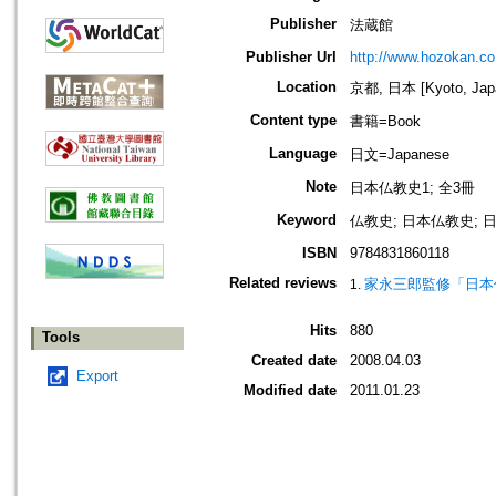
Publisher
法蔵館
Publisher Url
http://www.hozokan.co.
Location
京都, 日本 [Kyoto, Jap
Content type
書籍=Book
Language
日文=Japanese
Note
日本仏教史1; 全3冊
Keyword
仏教史; 日本仏教史; 
ISBN
9784831860118
Related reviews
家永三郎監修「日本
Hits
880
Tools
Created date
2008.04.03
Export
Modified date
2011.01.23