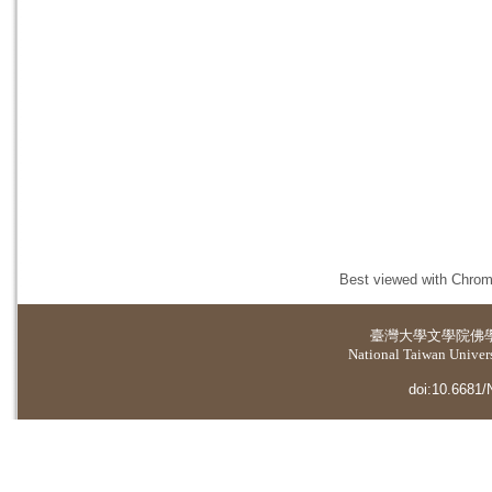
Best viewed with Chrome
臺灣大學
文學院佛
National Taiwan Universi
doi:10.6681