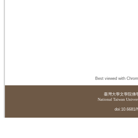
Best viewed with Chrome
臺灣大學
文學院佛
National Taiwan Universi
doi:10.6681