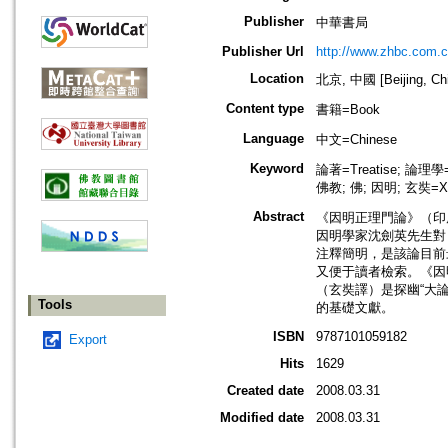
Publisher
中華書局
Publisher Url
http://www.zhbc.com.c
Location
北京, 中國 [Beijing, Ch
Content type
書籍=Book
Language
中文=Chinese
Keyword
論著=Treatise; 論理學=
佛教; 佛; 因明; 玄奘=Xua
Abstract
《因明正理門論》（印
因明學家沈劍英先生對
注釋簡明，是該論目前
又便于讀者檢索。《因
（玄奘譯）是探幽“大
Tools
的基礎文獻。
ISBN
9787101059182
Export
Hits
1629
Created date
2008.03.31
Modified date
2008.03.31