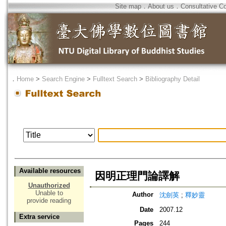
Site map
．
About us
．
Consultative C
．
Home
>
Search Engine
>
Fulltext Search
>
Bibliography Detail
Available resources
因明正理門論譯解
Unauthorized
Unable to
Author
沈劍英
;
釋妙靈
provide reading
Date
2007.12
Extra service
Pages
244