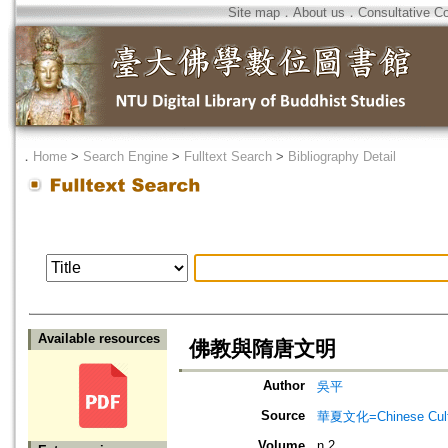
Site map
．
About us
．
Consultative C
．
Home
>
Search Engine
>
Fulltext Search
>
Bibliography Detail
Available resources
佛教與隋唐文明
Author
吳平
Source
華夏文化=Chinese Cult
Volume
n.2