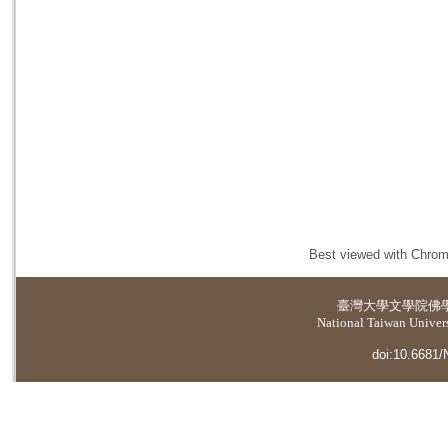
Best viewed with Chrome
臺灣大學
文學院佛
National Taiwan Universi
doi:10.6681