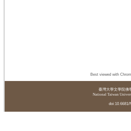
Best viewed with Chrome
臺灣大學
文學院佛
National Taiwan Universi
doi:10.6681