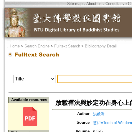
Site map
．
About us
．
Consultative C
．
Home
>
Search Engine
>
Fulltext Search
>
Bibliography Detail
Available resources
放鬆禪法與妙定功在身心上
Author
洪啟嵩
Source
慧炬=Torch of Wisdom
Volume
n.526