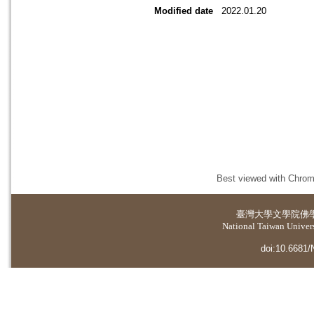
Modified date
2022.01.20
Best viewed with Chrome
臺灣大學
文學院佛
National Taiwan Universi
doi:10.6681