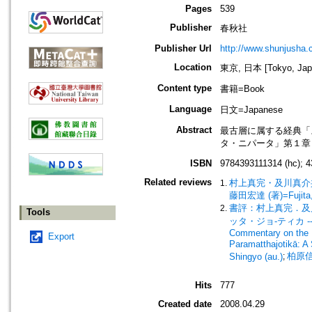
Pages
539
Publisher
春秋社
Publisher Url
http://www.shunjusha.c
Location
東京, 日本 [Tokyo, Jap
Content type
書籍=Book
Language
日文=Japanese
Abstract
最古層に属する経典「
タ・ニパータ」第１章
ISBN
9784393111314 (hc); 4
Related reviews
村上真完・及川真介
藤田宏達 (著)=Fujita, 
書評：村上真完．及川真
Tools
ッタ・ジョ-ティカ -- 研究
Commentary on the 
Export
Paramatthajotikā: A
柏原信行 
Shingyo (au.)
;
Hits
777
Created date
2008.04.29