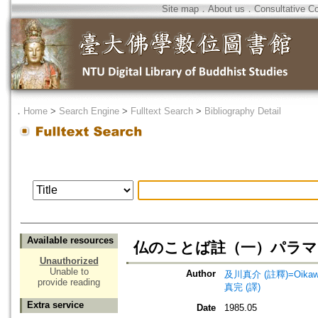
Site map
．
About us
．
Consultative C
．
Home
>
Search Engine
>
Fulltext Search
>
Bibliography Detail
Available resources
仏のことば註（一）パラマ
Unauthorized
Unable to
Author
及川真介 (註釋)=Oikawa,
provide reading
真完 (譯)
Extra service
Date
1985.05