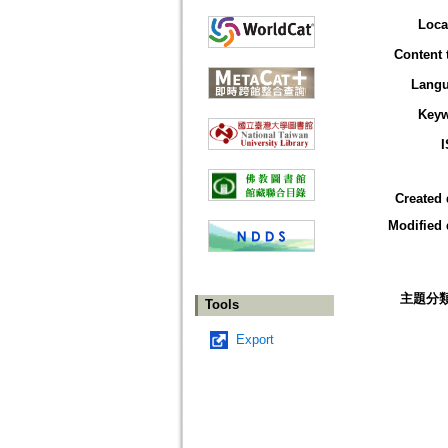
Loca
Content 
Lang
Key
Created 
Modified 
主題分
Tools
Export