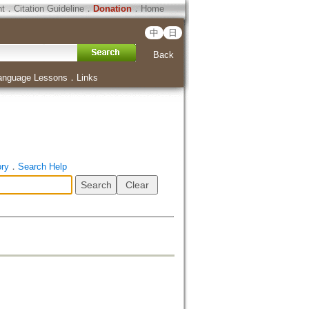
ht
．
Citation Guideline
．
Donation
．
Home
中
日
Back
anguage Lessons
．
Links
ory
．
Search Help