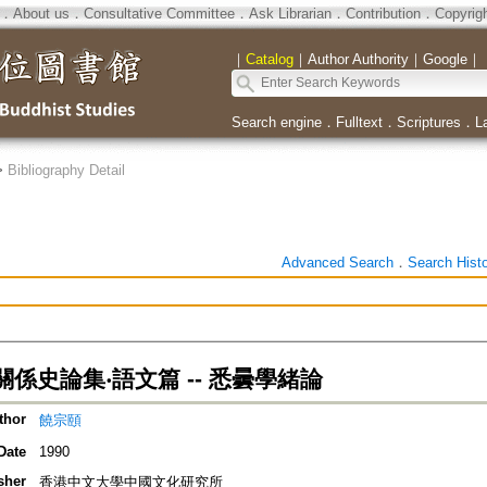
．
About us
．
Consultative Committee
．
Ask Librarian
．
Contribution
．
Copyrig
｜
Catalog
｜
Author Authority
｜
Google
｜
Search engine
．
Fulltext
．
Scriptures
．
L
>
Bibliography Detail
Advanced Search
．
Search Hist
係史論集‧語文篇 -- 悉曇學緒論
thor
饒宗頤
Date
1990
sher
香港中文大學中國文化研究所