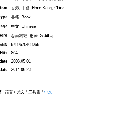
tion
香港, 中國 [Hong Kong, China]
type
書籍=Book
uage
中文=Chinese
word
悉曇藏經=悉曇=Siddhaj
ISBN
9789620408069
Hits
804
date
2008.05.01
date
2014.06.23
類
語言 / 梵文 / 工具書 /
中文