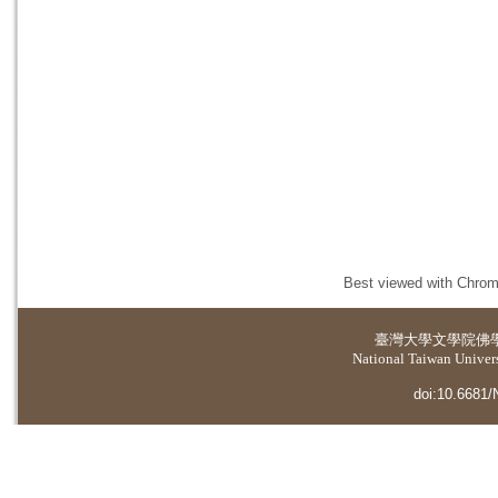
Best viewed with Chrome
臺灣大學
文學院佛
National Taiwan Universi
doi:10.6681