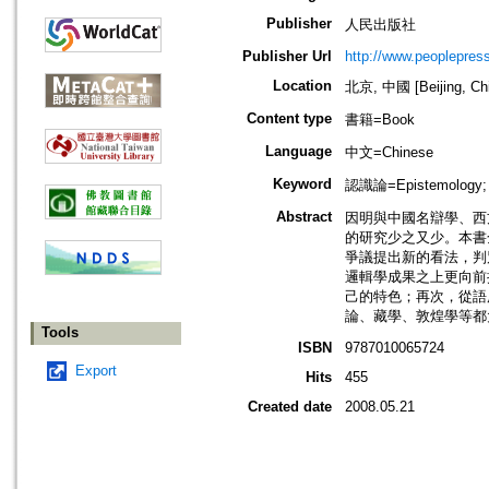
Publisher
人民出版社
Publisher Url
http://www.peoplepress
Location
北京, 中國 [Beijing, Ch
Content type
書籍=Book
Language
中文=Chinese
Keyword
認識論=Epistemology
Abstract
因明與中國名辯學、西
的研究少之又少。本書
爭議提出新的看法，判
邏輯學成果之上更向前
己的特色；再次，從語
論、藏學、敦煌學等都
Tools
ISBN
9787010065724
Export
Hits
455
Created date
2008.05.21