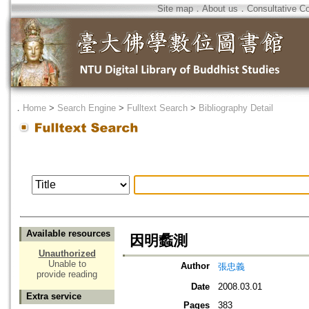
Site map
．
About us
．
Consultative C
．
Home
>
Search Engine
>
Fulltext Search
>
Bibliography Detail
Available resources
因明蠡測
Unauthorized
Unable to
Author
張忠義
provide reading
Date
2008.03.01
Extra service
Pages
383